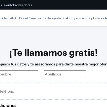
es
Talento
Proveedores
ilidad
PARA TI
Solar
Climatización
Te ayudamos
Compromiso
Blog
Estafas t
¡Te llamamos gratis!
janos tus datos y te asesoramos para darte nuestra mejor ofer
ombre
Apellidos
CP
diciones