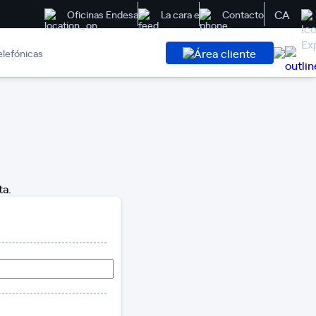
CA
Oficinas Endesa
La cara e
Contacto
Área cliente
elefónicas
ta.