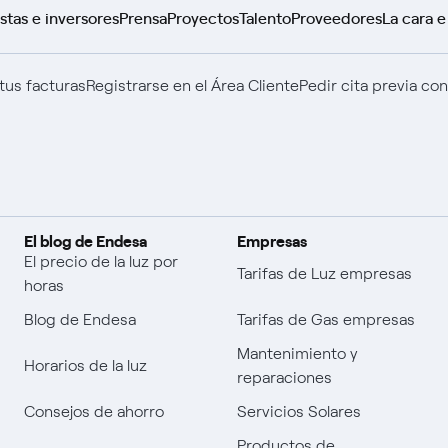
stas e inversores
Prensa
Proyectos
Talento
Proveedores
La cara e
tus facturas
Registrarse en el Área Cliente
Pedir cita previa co
El blog de Endesa
Empresas
El precio de la luz por
Tarifas de Luz empresas
horas
Blog de Endesa
Tarifas de Gas empresas
Mantenimiento y
Horarios de la luz
reparaciones
Consejos de ahorro
Servicios Solares
Productos de