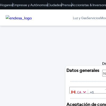
Hogares
Empresas y Autónomos
Ciudades
Prensa
Accionistas & Inversor
Luz y Gas
Servicios
Mov
Dé
Datos generales
N
Teléfono
+1
CA
Canada
+1
Aceptación de con