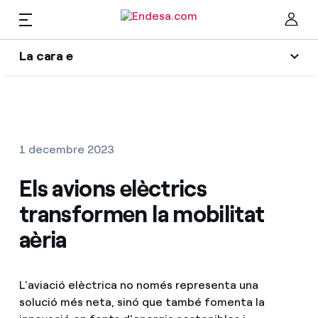
La cara e
Llars
L'era de l'electrificació
Ta
Blog d'Endesa
Llum i Gas
1 decembre 2023
Autors
Serveis
Els avions elèctrics
Una resposta
transformen la mobilitat
El llegat que serem
Mobilitat
Troba la tarifa que més et convé
aèria
Wikivatios
Compara les nostres tarifes d’empresa i estalvia
PARA TI
Music Lover
L'aviació elèctrica no només representa una
Per cada kWh que estalviïs, et descomptem un
solució més neta, sinó que també fomenta la
altre
Solar