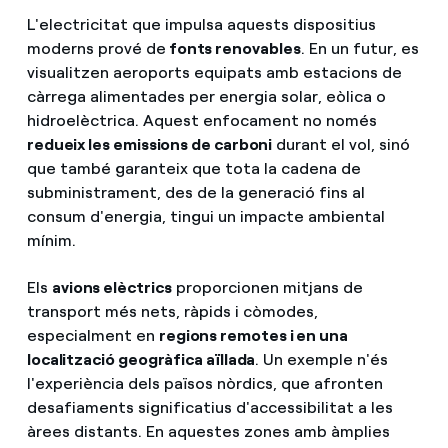
L'electricitat que impulsa aquests dispositius
moderns prové de
fonts renovables
. En un futur, es
visualitzen aeroports equipats amb estacions de
càrrega alimentades per energia solar, eòlica o
hidroelèctrica. Aquest enfocament no només
redueix les emissions de carboni
durant el vol, sinó
que també garanteix que tota la cadena de
subministrament, des de la generació fins al
consum d'energia, tingui un impacte ambiental
mínim.
Els
avions elèctrics
proporcionen mitjans de
transport més nets, ràpids i còmodes,
especialment en
regions remotes i en una
localització geogràfica aïllada
. Un exemple n'és
l'experiència dels països nòrdics, que afronten
desafiaments significatius d'accessibilitat a les
àrees distants. En aquestes zones amb àmplies