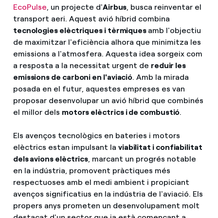
EcoPulse
, un projecte d'
Airbus
, busca reinventar el
transport aeri. Aquest avió híbrid combina
tecnologies elèctriques i tèrmiques
amb l'objectiu
de maximitzar l'eficiència alhora que minimitza les
emissions a l'atmosfera. Aquesta idea sorgeix com
a resposta a la necessitat urgent de
reduir les
emissions de carboni en l'aviació
. Amb la mirada
posada en el futur, aquestes empreses es van
proposar desenvolupar un avió híbrid que combinés
el millor dels
motors elèctrics i de combustió
.
Els avenços tecnològics en bateries i motors
elèctrics estan impulsant la
viabilitat i confiabilitat
dels avions elèctrics
, marcant un progrés notable
en la indústria, promovent pràctiques més
respectuoses amb el medi ambient i propiciant
avenços significatius en la indústria de l'aviació. Els
propers anys prometen un desenvolupament molt
destacat d'un sector que ja està començant a