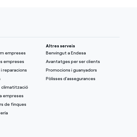
Altres serveis
lum empreses
Benvingut a Endesa
as empreses
Avantatges per ser clients
i reparacions
Promocions i guanyadors
s
Pòlisses d'assegurances
 climatització
 a empreses
rs de finques
ería