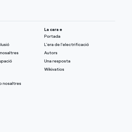
La cara e
Portada
clusió
L'era de l'electrificació
nosaltres
Autors
upació
Una resposta
Wikivatios
b nosaltres