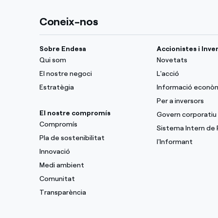
Coneix-nos
Sobre Endesa
Accionistes i Inve
Qui som
Novetats
El nostre negoci
L'acció
Estratègia
Informació econò
Per a inversors
El nostre compromís
Govern corporatiu
Compromís
Sistema Intern de
Pla de sostenibilitat
l'Informant
Innovació
Medi ambient
Comunitat
Transparència