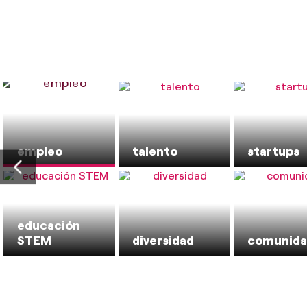
empleo
talento
startups
educación
STEM
diversidad
comunid