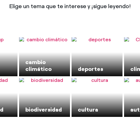
Elige un tema que te interese y ¡sigue leyendo!
cambio
climático
deportes
cli
ad
biodiversidad
cultura
au