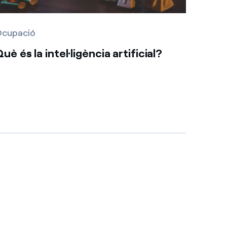
cupació
uè és la intel·ligència artificial?