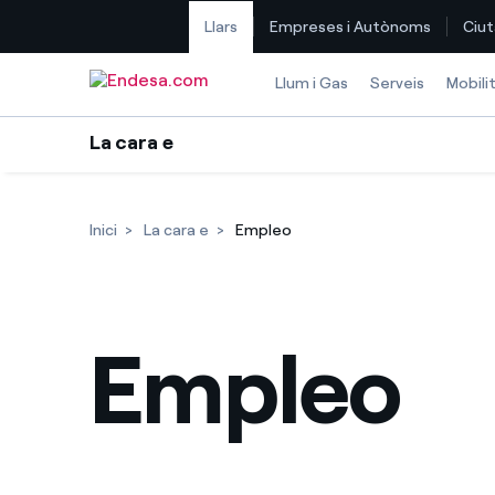
Llars
Empreses i Autònoms
Ciut
Saltar al contingut
Llum i Gas
Serveis
Mobili
La cara e
Inici
La cara e
Empleo
Empleo