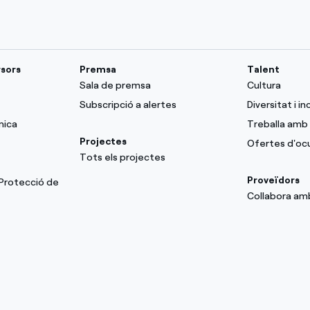
rsors
Premsa
Talent
Sala de premsa
Cultura
Subscripció a alertes
Diversitat i in
mica
Treballa amb 
Projectes
Ofertes d'oc
Tots els projectes
Proveïdors
 Protecció de
Collabora am