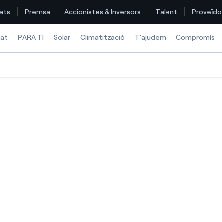
ats
Premsa
Accionistes & Inversors
Talent
Proveïdo
tat
PARA TI
Solar
Climatització
T'ajudem
Compromís
Troba la tarifa que més et convé
Compara les nostres tarifes d’empresa i estalvia
Per cada kWh que estalviïs, et descomptem un altre
Com puc veure les meves factures d'Endesa?
Com canviar el titular del contracte?
Has rebut una oferta per canviar de companyia?