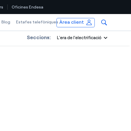
rs
Oficines Endesa
Àrea client
Blog
Estafes telefòniques
Seccions:
L'era de l'electrificació