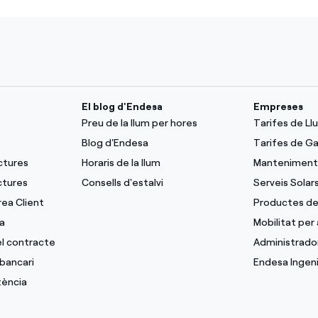
El blog d'Endesa
Empreses
Preu de la llum per hores
Tarifes de L
Blog d'Endesa
Tarifes de G
ctures
Horaris de la llum
Manteniment 
ctures
Consells d'estalvi
Serveis Solar
rea Client
Productes de
a
Mobilitat per
del contracte
Administrado
bancari
Endesa Ingeni
tència