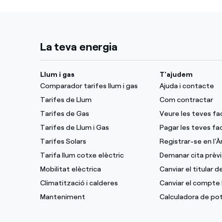
La teva energia
Llum i gas
T'ajudem
Comparador tarifes llum i gas
Ajuda i contacte
Tarifes de Llum
Com contractar
Tarifes de Gas
Veure les teves fa
Tarifes de Llum i Gas
Pagar les teves fa
Tarifes Solars
Registrar-se en l'À
Tarifa llum cotxe elèctric
Demanar cita prèvi
Mobilitat elèctrica
Canviar el titular 
Climatització i calderes
Canviar el compte 
Manteniment
Calculadora de po