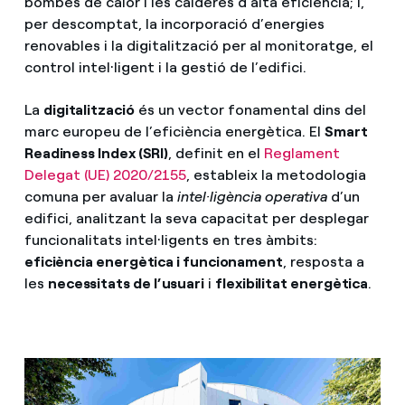
bombes de calor i les calderes d’alta eficiència; i,
per descomptat, la incorporació d’energies
renovables i la digitalització per al monitoratge, el
control intel·ligent i la gestió de l’edifici.
La
digitalització
és un vector fonamental dins del
marc europeu de l’eficiència energètica. El
Smart
Readiness Index (SRI)
, definit en el
Reglament
Delegat (UE) 2020/2155
, estableix la metodologia
comuna per avaluar la
intel·ligència operativa
d’un
edifici, analitzant la seva capacitat per desplegar
funcionalitats intel·ligents en tres àmbits:
eficiència energètica i funcionament
, resposta a
les
necessitats de l’usuari
i
flexibilitat energètica
.