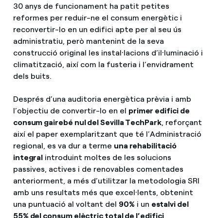
30 anys de funcionament ha patit petites
reformes per reduir-ne el consum energètic i
reconvertir-lo en un edifici apte per al seu ús
administratiu, però mantenint de la seva
construcció original les instal·lacions d’il·luminació i
climatització, així com la fusteria i l’envidrament
dels buits.
Després d’una auditoria energètica prèvia i amb
l’objectiu de convertir-lo en el
primer edifici de
consum gairebé nul del Sevilla TechPark
, reforçant
així el paper exemplaritzant que té l’Administració
regional, es va dur a terme
una rehabilitació
integral
introduint moltes de les solucions
passives, actives i de renovables comentades
anteriorment, a més d’utilitzar la metodologia SRI
amb uns resultats més que excel·lents, obtenint
una puntuació al voltant del
90%
i un
estalvi del
55% del consum elèctric total de l’edifici
,