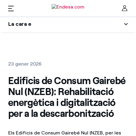
La cara e
Llars
L'era de l'electrificació
Cer
Blog d'Endesa
Llum i Gas
23 gener 2026
Autors
Serveis
Edificis de Consum Gairebé
Una resposta
Nul (NZEB): Rehabilitació
El llegat que serem
Mobilitat
Troba la tarifa que més et convé
energètica i digitalització
Wikivatios
per a la descarbonització
Compara les nostres tarifes d’empresa i estalvia
PARA TI
Music Lover
Per cada kWh que estalviïs, et descomptem un
Els Edificis de Consum Gairebé Nul (NZEB, per les
altre
Solar