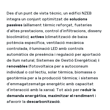
Des d’un punt de vista tècnic, un edifici NZEB
integra un conjunt optimitzat de
solucions
passives
(aïllament tèrmic reforçat, fusteries
d’altes prestacions, control d’infiltracions, disseny
bioclimàtic);
actives
(climatització de baixa
potència específica, ventilació mecànica
controlada, il·luminació LED amb controls
automàtics de presència i regulació per aportació
de llum natural, Sistemes de Gestió Energètica);
i
renovables
(fotovoltaica per a autoconsum
individual o col·lectiu, solar tèrmica, biomassa o
geotèrmia per a la producció tèrmica; i sistemes
d’emmagatzematge energètic amb capacitat
d’interacció amb la xarxa). Tot això per
reduir la
demanda energètica
,
maximitzar el rendiment
i
afavorir la
descarbonització
.