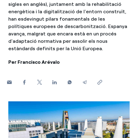
sigles en anglès), juntament amb la rehabilitació
Com puc veure les meves factures d'Endesa?
energètica i la digitalització de l'entorn construït,
Climatització
han esdevingut pilars fonamentals de les
Com canviar el titular del contracte?
polítiques europees de descarbonització. Espanya
avança, malgrat que encara està en un procés
T'ajudem
Has rebut una oferta per canviar de companyia?
d'adaptació normativa per assolir els nous
estàndards definits per la Unió Europea.
Ofertes per a autònoms i Pymes
Compromís
Per Francisco Arévalo
Gestiones diverses comunitats de propietaris?
Blog
Estafes telefòniques