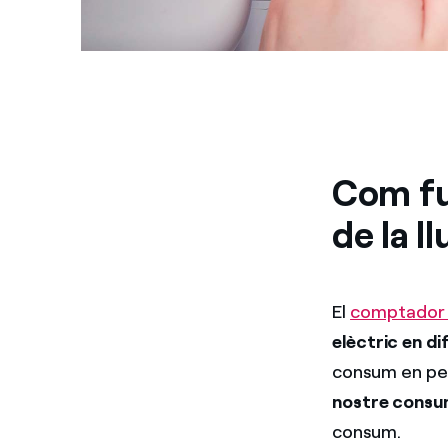
Com fu
de la l
El
comptador d
elèctric en d
consum en per
nostre cons
consum.