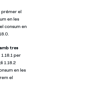
l prémer el
sum en les
 el consum en
18.0.
amb tres
 1.18.1 per
i 1.18.2
consum en les
drem el