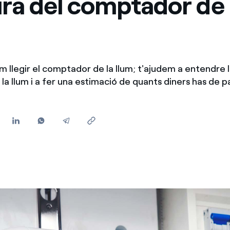
ra del comptador de 
Ofertes per a autònoms i Pymes
Gestiones diverses comunitats de propietaris?
 llegir el comptador de la llum; t'ajudem a entendre l
a llum i a fer una estimació de quants diners has de p