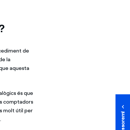
m?
rocediment de
de la
a que aquesta
alògics és que
ls comptadors
 molt útil per
T'assessorem!
T'assessorem!
.