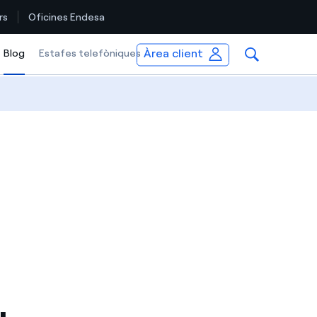
rs
Oficines Endesa
Àrea client
Blog
Selected item
Estafes telefòniques