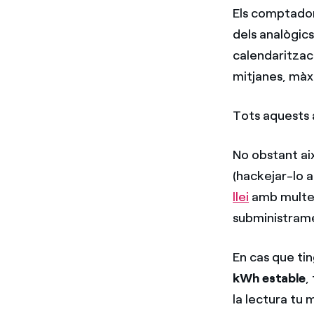
Els comptador
dels analògic
calendaritzac
mitjanes, màx
Tots aquests 
No obstant ai
(hackejar-lo 
llei
amb multes 
subministram
En cas que ti
kWh estable
,
la lectura tu 