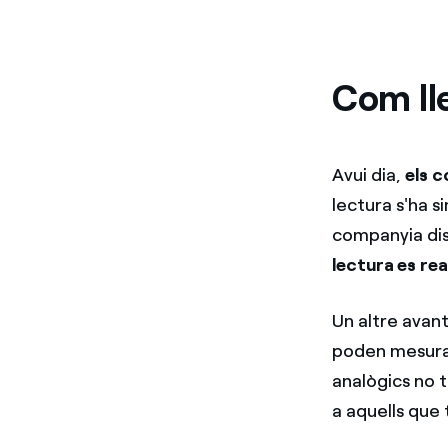
Com ll
Avui dia,
els c
lectura s'ha s
companyia dist
lectura es re
Un altre avan
poden mesurar
analògics no 
a aquells que 