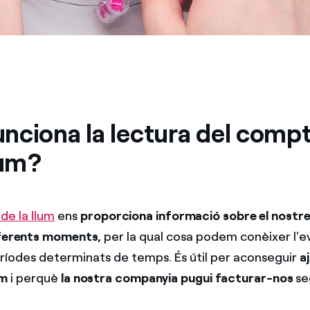
nciona la lectura del comp
lum?
e la llum
ens
proporciona informació sobre el nostr
iferents moments,
per la qual cosa podem conèixer l'e
íodes determinats de temps. És útil per aconseguir
a
um
i perquè
la nostra companyia pugui facturar-nos
se