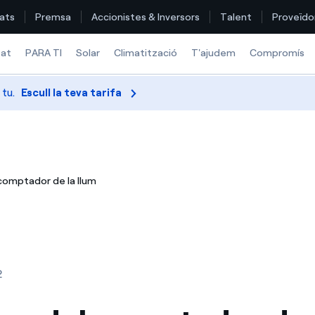
ats
Premsa
Accionistes & Inversors
Talent
Proveïdo
tat
PARA TI
Solar
Climatització
T'ajudem
Compromís
 tu.
Escull la teva tarifa
Troba la tarifa que més et convé
Compara les nostres tarifes d’empresa i estalvia
comptador de la llum
Per cada kWh que estalviïs, et descomptem un altre
Com puc veure les meves factures d'Endesa?
Com canviar el titular del contracte?
2
Has rebut una oferta per canviar de companyia?