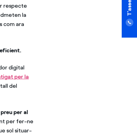
or respecte
 admeten la
os com ara
ficient.
or digital
tigat per la
all del
 preu per al
nt per fer-ne
ue sol situar-