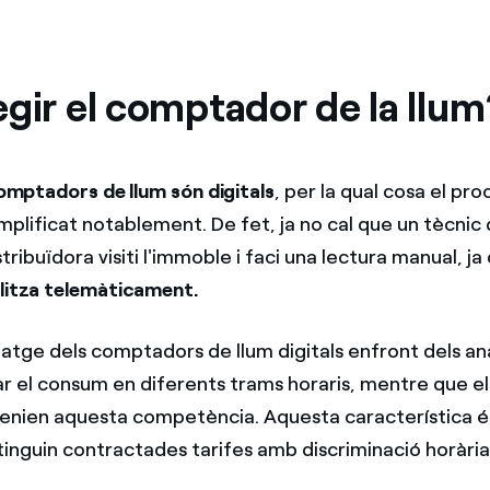
egir el comptador de la llu
omptadors de llum són digitals
, per la qual cosa el p
implificat notablement. De fet, ja no cal que un tècnic 
ribuïdora visiti l'immoble i faci una lectura manual, j
alitza telemàticament.
tatge dels comptadors de llum digitals enfront dels an
 el consum en diferents trams horaris, mentre que e
tenien aquesta competència. Aquesta característica és
tinguin contractades tarifes amb discriminació horària