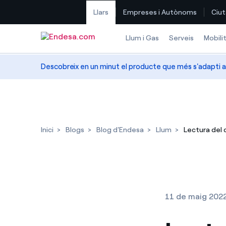
Llars
Empreses i Autònoms
Ciut
Saltar al contingut
Llum i Gas
Serveis
Mobili
Descobreix en un minut el producte que més s'adapti a
Inici
Blogs
Blog d'Endesa
Llum
Lectura del 
11 de maig 202