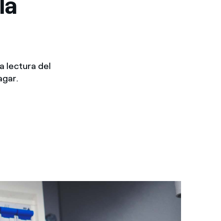
la
a lectura del
agar.