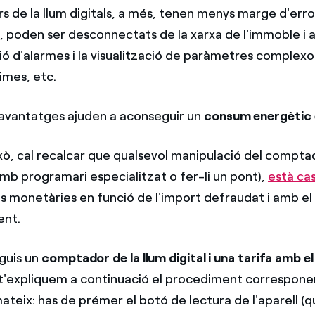
s de la llum digitals, a més, tenen menys marge d'err
s, poden ser desconnectats de la xarxa de l'immoble i
ió d'alarmes i la visualització de paràmetres complex
imes, etc.
avantatges ajuden a aconseguir un
consum energètic e
xò, cal recalcar que qualsevol manipulació del comptad
amb programari especialitzat o fer-li un pont),
està cas
monetàries en funció de l'import defraudat i amb el t
ent.
nguis un
comptador de la llum digital i una tarifa amb el
 t'expliquem a continuació el procediment correspone
mateix: has de prémer el botó de lectura de l'aparell (q