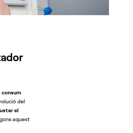
tador
e consum
volució del
justar el
gons aquest