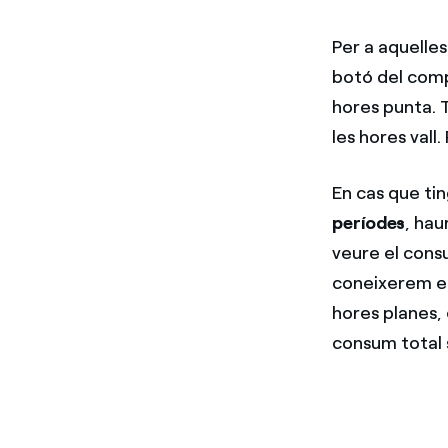
Per a aquelle
botó del comp
hores punta. 
les hores vall
En cas que ti
períodes
, hau
veure el cons
coneixerem el
hores planes, 
consum total s