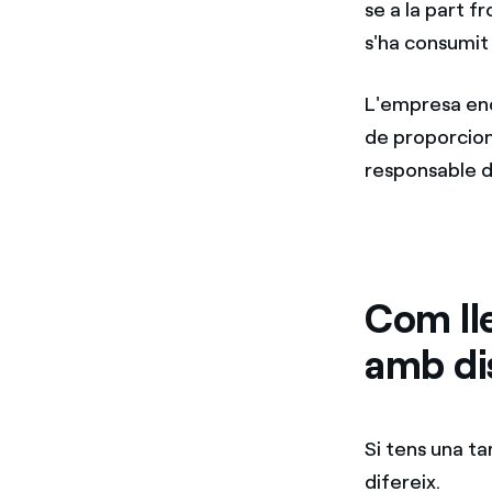
se a la part fr
s'ha consumit
L'empresa enc
de proporcion
responsable d
Com lle
amb di
Si tens una ta
difereix.