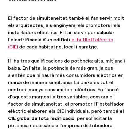
El factor de simultaneïtat també el fan servir molt
els arquitectes, els enginyers, els promotors i els
instal·ladors elèctrics. El fan servir per
calcular
l'electrificació d'un edifici
i
el butlletí elèctric
(CIE)
de cada habitatge, local i garatge.
Hi ha tres qualificacions de potència: alta, mitjana i
baixa. En l'alta, la potència és més gran, ja que
s'entén que hi haurà més consumidors elèctrics en
marxa de manera simultània. La baixa és tot el
contrari: menys consumidors elèctrics. En funció
d'aquests marges i altres variables, com ara el
factor de simultaneïtat, el promotor i l'instal·lador
elèctric elaboren els CIE individuals, però també
el
CIE global de tota l'edificació
, per sol·licitar la
potència necessària a l'empresa distribuïdora.