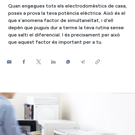
Quan engegues tots els electrodomèstics de casa,
Com puc veure les meves factures d'Endesa?
Consells d estalvi
poses a prova la teva potència elèctrica. Això és el
Climatització
que s'anomena factor de simultaneïtat, i d'ell
Com canviar el titular del contracte?
Horaris punta, horaris pla i horaris vall: què són, quan s'a
depèn que puguis dur a terme la teva rutina sense
que salti el diferencial. I és precisament per això
T'ajudem
Has rebut una oferta per canviar de companyia?
Cita prèvia Endesa: com demanar, canviar o anul·lar la te
que aquest factor és important per a tu.
Ofertes per a autònoms i Pymes
Compromís
Gestiones diverses comunitats de propietaris?
Blog
Estafes telefòniques