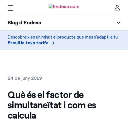
CA
Blog d'Endesa
Llars
Blog d'Endesa
Descobreix en un minut el producte que més s'adapti a tu.
Ta
Escull la teva tarifa
Llum
Llum i Gas
Climatització
Serveis
Gas
24 de juny 2019
Mobilitat
Mobilitat
Què és el factor de
Troba la tarifa que més et convé
Solar
simultaneïtat i com es
Compara les nostres tarifes d’empresa i estalvia
PARA TI
calcula
Electrodomèstics
Per cada kWh que estalviïs, et descomptem un
altre
Solar
Empreses