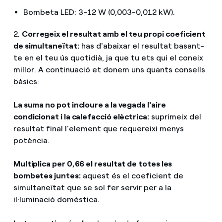
Bombeta LED: 3-12 W (0,003-0,012 kW).
2.
Corregeix el resultat amb el teu propi coeficient
de simultaneïtat:
has d'abaixar el resultat basant-
te en el teu ús quotidià, ja que tu ets qui el coneix
millor. A continuació et donem uns quants consells
bàsics:
La suma no pot incloure a la vegada l'aire
condicionat i la calefacció elèctrica:
suprimeix del
resultat final l'element que requereixi menys
potència.
Multiplica per 0,66 el resultat de totes les
bombetes juntes:
aquest és el coeficient de
simultaneïtat que se sol fer servir per a la
il·luminació domèstica.