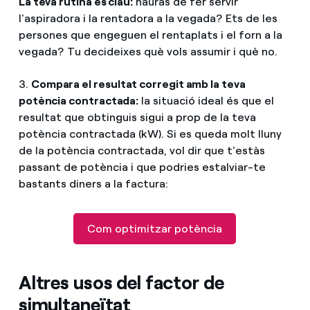
La teva rutina és clau:
hauràs de fer servir
l'aspiradora i la rentadora a la vegada? Ets de les
persones que engeguen el rentaplats i el forn a la
vegada? Tu decideixes què vols assumir i què no.
3.
Compara el resultat corregit amb la teva
potència contractada:
la situació ideal és que el
resultat que obtinguis sigui a prop de la teva
potència contractada (kW). Si es queda molt lluny
de la potència contractada, vol dir que t'estàs
passant de potència i que podries estalviar-te
bastants diners a la factura:
Com optimitzar potència
Altres usos del factor de
simultaneïtat