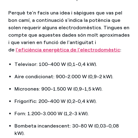
Perquè te'n facis una idea i sàpigues que vas pel
bon camí, a continuació s'indica la potència que
solen requerir alguns electrodomèstics. Tingues en
compte que aquestes dades són molt aproximades
i que varien en funció de l'antiguitat i
de
l'eficiència energètica de l'electrodomèstic
:
Televisor: 100-400 W (0,1-0,4 kW).
Aire condicionat: 900-2.000 W (0,9-2 kW).
Microones: 900-1.500 W (0,9-1,5 kW).
Frigorífic: 200-400 W (0,2-0,4 kW).
Forn: 1.200-3.000 W (1,2-3 kW).
Bombeta incandescent: 30-80 W (0,03-0,08
kW).