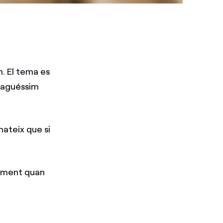
m. El tema es
paguéssim
mateix que si
lment quan