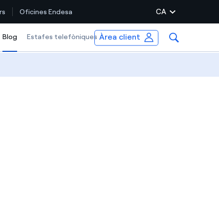
CA
rs
Oficines Endesa
Àrea client
Blog
Selected item
Estafes telefòniques