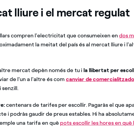
at lliure i el mercat regulat
 llars compren l'electricitat que consumeixen en
dos m
roximadament la meitat del país és al mercat lliure i l'al
 altre mercat depèn només de tu i
la llibertat per escoll
viar de l'un a l'altre és com
canviar de comercialitzad
i senzill.
re:
centenars de tarifes per escollir. Pagaràs el que ap
te i podràs gaudir de preus estables. Hi ha absolutam
emple una tarifa en què
pots escollir les hores en què 