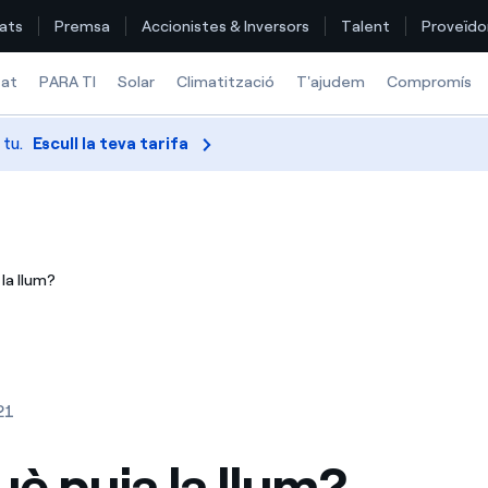
ats
Premsa
Accionistes & Inversors
Talent
Proveïdo
tat
PARA TI
Solar
Climatització
T'ajudem
Compromís
 tu.
Escull la teva tarifa
Troba la tarifa que més et convé
Compara les nostres tarifes d’empresa i estalvia
la llum?
Per cada kWh que estalviïs, et descomptem un altre
Com puc veure les meves factures d'Endesa?
Com canviar el titular del contracte?
21
Has rebut una oferta per canviar de companyia?
uè puja la llum?