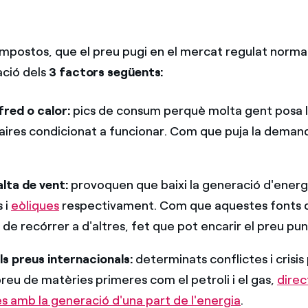
impostos, que el preu pugi en el mercat regulat norm
ció dels
3 factors següents:
fred o calor:
pics de consum perquè molta gent posa l
 aires condicionat a funcionar. Com que puja la demand
alta de vent:
provoquen que baixi la generació d'energ
s i
eòliques
respectivament. Com que aquestes fonts 
a de recórrer a d'altres, fet que pot encarir el preu pu
ls preus internacionals:
determinats conflictes i crisi
preu de matèries primeres com el petroli i el gas,
dire
s amb la generació d'una part de l'energia
.