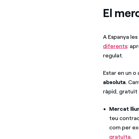
El merc
A Espanya les
diferents
: ap
regulat.
Estar en un o
absoluta
. Can
ràpid, gratuït 
Mercat lliu
teu contrac
com per ex
gratuïta
.