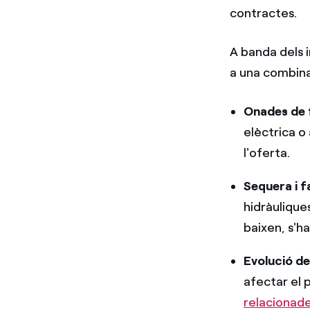
contractes.
A banda dels 
a una combina
Onades de 
elèctrica o
l'oferta.
Sequera i f
hidràulique
baixen, s'h
Evolució de
afectar el 
relacionade