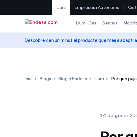
Llars
Empreses i Autònoms
Ciut
Saltar al contingut
Llum i Gas
Serveis
Mobili
Descobreix en un minut el producte que més s'adapti a
Inici
Blogs
Blog d'Endesa
Llum
Per què puja 
14 de gener 20
Per q