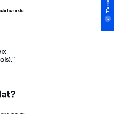
ada hora
de
eix
ls).”
lat?
ixen a que ha