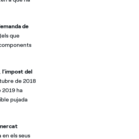
 demanda de
(els que
de components
,
l’impost del
ctubre de 2018
de 2019 ha
sible pujada
 mercat
 en els seus