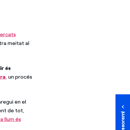
ercats
tra meitat al
ir és
ora
, un procés
aregui en el
ent de tot,
T'assessorem!
T'assessorem!
la llum és