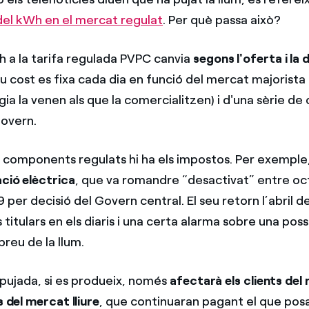
del kWh en el mercat regulat
. Per què passa això?
h a la tarifa regulada PVPC canvia
segons l'oferta i la
seu cost es fixa cada dia en funció del mercat majorista 
ia la venen als que la comercialitzen) i d'una sèrie 
Govern.
 components regulats hi ha els impostos. Per exemple
ació elèctrica
, que va romandre “desactivat” entre o
 per decisió del Govern central. El seu retorn l’abril 
titulars en els diaris i una certa alarma sobre una pos
reu de la llum.
pujada, si es produeix, només
afectarà els clients del
s del mercat lliure
, que continuaran pagant el que posa