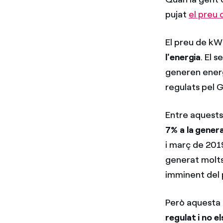
pujat
el preu 
El preu de kW
l'energia
. El 
generen energ
regulats pel 
Entre aquests
7% a la gener
i març de 2019
generat molts 
imminent del p
Però aquesta 
regulat i no el