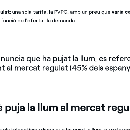
ulat:
una sola tarifa, la PVPC, amb un preu que
varia c
 funció de l'oferta i la demanda.
nuncia que ha pujat la llum, es refer
 al mercat regulat (45% dels espanyo
 puja la llum al mercat regu
 els telenotícies diuen que ha pujat la llum, es refere