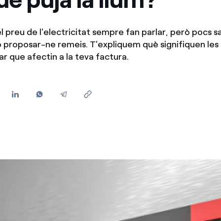
Ofertes per a autònoms i Pymes
Gestiones diverses comunitats de propietaris?
l preu de l'electricitat sempre fan parlar, però pocs s
o proposar-ne remeis. T'expliquem què signifiquen les 
ar que afectin a la teva factura.