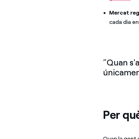
Mercat reg
cada dia en
“Quan s'a
únicament
Per què
Quan la gent o