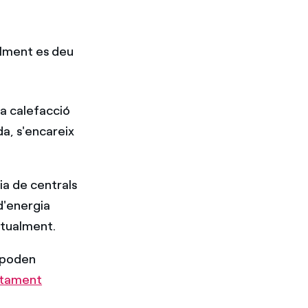
alment es deu
a calefacció
a, s'encareix
ia de centrals
d'energia
ntualment.
s poden
ctament