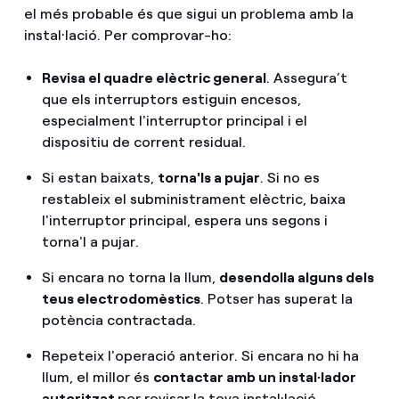
el més probable és que sigui un problema amb la
instal·lació. Per comprovar-ho:
Revisa el quadre elèctric general
. Assegura’t
que els interruptors estiguin encesos,
especialment l'interruptor principal i el
dispositiu de corrent residual.
Si estan baixats,
torna'ls a pujar
. Si no es
restableix el subministrament elèctric, baixa
l'interruptor principal, espera uns segons i
torna'l a pujar.
Si encara no torna la llum,
desendolla alguns dels
teus electrodomèstics
. Potser has superat la
potència contractada.
Repeteix l'operació anterior. Si encara no hi ha
llum, el millor és
contactar amb un instal·lador
autoritzat
per revisar la teva instal·lació.