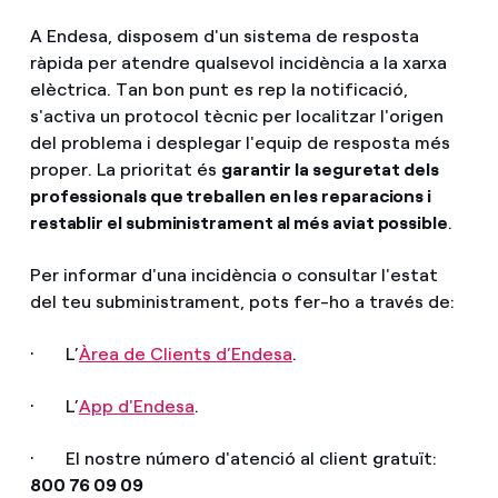
A Endesa, disposem d'un sistema de resposta
ràpida per atendre qualsevol incidència a la xarxa
elèctrica. Tan bon punt es rep la notificació,
s'activa un protocol tècnic per localitzar l'origen
del problema i desplegar l'equip de resposta més
proper. La prioritat és
garantir la seguretat dels
professionals que treballen en les reparacions i
restablir el subministrament al més aviat possible
.
Per informar d'una incidència o consultar l'estat
del teu subministrament, pots fer-ho a través de:
· L’
Àrea de Clients d’Endesa
.
· L’
App d'Endesa
.
· El nostre número d'atenció al client gratuït:
800 76 09 09