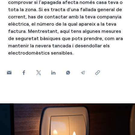
comprovar si l'apagada afecta només casa teva o
tota la zona. Si es tracta d'una fallada general de
Com puc veure les meves factures d'Endesa?
Consells d estalvi
Climatització
corrent, has de contactar amb la teva companyia
elèctrica, el número de la qual apareix a la teva
Com canviar el titular del contracte?
Horaris punta, horaris pla i horaris vall: què són, quan s'a
factura. Mentrestant, aquí tens algunes mesures
T'ajudem
Has rebut una oferta per canviar de companyia?
de seguretat bàsiques que pots prendre, com ara
Cita prèvia Endesa: com demanar, canviar o anul·lar la te
mantenir la nevera tancada i desendollar els
Ofertes per a autònoms i Pymes
electrodomèstics sensibles.
Compromís
Gestiones diverses comunitats de propietaris?
Blog
Estafes telefòniques