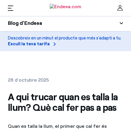
Blog d'Endesa
Llars
Blog d'Endesa
Descobreix en un minut el producte que més s'adapti a tu.
Ta
Escull la teva tarifa
Llum
Llum i Gas
Climatització
Serveis
Gas
28 d’octubre 2025
Mobilitat
Mobilitat
A qui trucar quan es talla la
Troba la tarifa que més et convé
Solar
llum? Què cal fer pas a pas
Compara les nostres tarifes d’empresa i estalvia
PARA TI
Electrodomèstics
Per cada kWh que estalviïs, et descomptem un
Quan es talla la llum, el primer que cal fer és
altre
Solar
Empreses