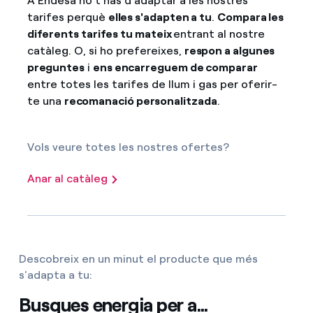
A Endesa no t'has d'adaptar a les nostres
tarifes perquè
elles s'adapten a tu
.
Compara les
diferents tarifes tu mateix
entrant al nostre
catàleg. O, si ho prefereixes,
respon a algunes
preguntes
i
ens encarreguem de comparar
entre totes les tarifes de llum i gas per oferir-
te una
recomanació personalitzada
.
Vols veure totes les nostres ofertes?
Anar al catàleg
Descobreix en un minut el producte que més
s'adapta a tu:
Busques energia per a...