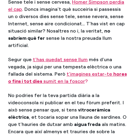
Sense tele i sense cervesa,
Homer Simpson perdia
el cap
. Doncs imagina't què succeiria si passessis
un o diversos dies sense tele, sense nevera, sense
Internet, sense aire condicionat… T'has vist en cap
situació similar? Nosaltres no i, la veritat,
no
sabríem què fer
sense la nostra preuada llum
artificial.
Segur que
t'has quedat sense llum
més d'una
vegada, ja sigui per una tempesta elèctrica o una
fallada del sistema. Però
t'imagines estar-te
hores
o fins i tot dies
sumit en la foscor
?
No podries fer la teva partida diària a la
videoconsola ni publicar en el teu fòrum preferit. I
això sense pensar que, si tens
vitroceràmica
elèctrica
, et tocaria sopar una llauna de sardines. O
que t'hauries de dutxar amb
aigua freda
als matins.
Encara que així almenys et trauries de sobre la