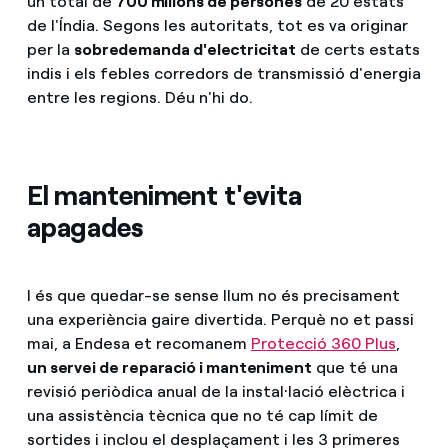
un total de
700 milions de persones
de 20 estats
de l'Índia. Segons les autoritats, tot es va originar
per la
sobredemanda d'electricitat
de certs estats
indis i els febles corredors de transmissió d'energia
entre les regions. Déu n'hi do.
El manteniment t'evita
apagades
I és que quedar-se sense llum no és precisament
una experiència gaire divertida. Perquè no et passi
mai, a Endesa et recomanem
Protecció 360 Plus
,
un servei de reparació i manteniment
que té una
revisió periòdica anual de la instal·lació elèctrica i
una assistència tècnica que no té cap límit de
sortides i inclou el desplaçament i les 3 primeres