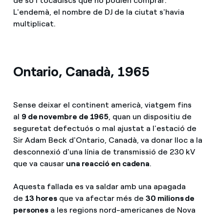
de so i tocadiscs que no podien comprar.
L'endemà, el nombre de DJ de la ciutat s'havia
multiplicat.
Ontario, Canadà, 1965
Sense deixar el continent americà, viatgem fins
al
9 de novembre de 1965
, quan un dispositiu de
seguretat defectuós o mal ajustat a l'estació de
Sir Adam Beck d'Ontario, Canadà, va donar lloc a la
desconnexió d'una línia de transmissió de 230 kV
que va causar
una reacció en cadena
.
Aquesta fallada es va saldar amb una apagada
de
13 hores
que va afectar més de
30 milions de
persones
a les regions nord-americanes de Nova