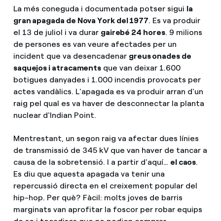
La més coneguda i documentada potser sigui
la
gran apagada de Nova York del 1977
. Es va produir
el 13 de juliol i va durar
gairebé 24 hores
. 9 milions
de persones es van veure afectades per un
incident que va desencadenar
greus onades de
saquejos i atracaments
que van deixar 1.600
botigues danyades i 1.000 incendis provocats per
actes vandàlics. L'apagada es va produir arran d'un
raig pel qual es va haver de desconnectar la planta
nuclear d'Indian Point.
Mentrestant, un segon raig va afectar dues línies
de transmissió de 345 kV que van haver de tancar a
causa de la sobretensió. I a partir d'aquí…
el caos
.
Es diu que aquesta apagada va tenir una
repercussió directa en el creixement popular del
hip-hop. Per què? Fàcil: molts joves de barris
marginats van aprofitar la foscor per robar equips