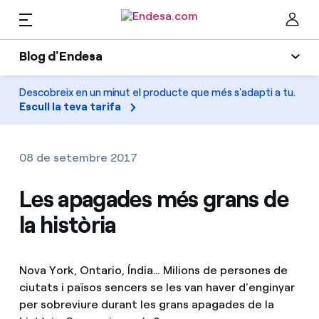
CA
Blog d'Endesa
Llars
Blog d'Endesa
Descobreix en un minut el producte que més s'adapti a tu.
Ta
Escull la teva tarifa
Llum
Llum i Gas
Climatització
08 de setembre 2017
Serveis
Gas
Les apagades més grans de
la història
Mobilitat
Mobilitat
Troba la tarifa que més et convé
Solar
Compara les nostres tarifes d’empresa i estalvia
PARA TI
Nova York, Ontario, Índia… Milions de persones de
Electrodomèstics
ciutats i països sencers se les van haver d'enginyar
Per cada kWh que estalviïs, et descomptem un
per sobreviure durant les grans apagades de la
altre
Solar
Empreses