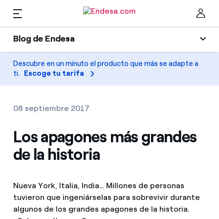
ES
Blog de Endesa
Hogares
Blog de Endesa
Descubre en un minuto el producto que más se adapte a
Cer
ti.
Escoge tu tarifa
Luz
Luz y gas
Climatización
08 septiembre 2017
Servicios
Gas
Los apagones más grandes
de la historia
Movilidad
Movilidad
Encuentra la tarifa que más te conviene
Solar
Compara nuestras tarifas de empresa y ahorra
PARA TI
Nueva York, Italia, India… Millones de personas
Electrodomésticos
tuvieron que ingeniárselas para sobrevivir durante
Por cada kWh que ahorres, te descontamos otro
algunos de los grandes apagones de la historia.
Solar
Empresas