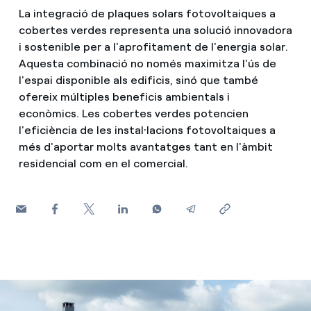
La integració de plaques solars fotovoltaiques a
Com puc veure les meves factures d'Endesa?
Consells d estalvi
cobertes verdes representa una solució innovadora
Climatització
i sostenible per a l'aprofitament de l'energia solar.
Com canviar el titular del contracte?
Horaris punta, horaris pla i horaris vall: què són, quan s'a
Aquesta combinació no només maximitza l'ús de
l'espai disponible als edificis, sinó que també
T'ajudem
Has rebut una oferta per canviar de companyia?
Cita prèvia Endesa: com demanar, canviar o anul·lar la te
ofereix múltiples beneficis ambientals i
econòmics. Les cobertes verdes potencien
Ofertes per a autònoms i Pymes
Compromís
l'eficiència de les instal·lacions fotovoltaiques a
més d'aportar molts avantatges tant en l'àmbit
Gestiones diverses comunitats de propietaris?
residencial com en el comercial.
Blog
Estafes telefòniques