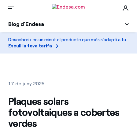
CA
Blog d'Endesa
Llars
Blog d'Endesa
Descobreix en un minut el producte que més s'adapti a tu.
Ta
Escull la teva tarifa
Llum
Llum i Gas
Climatització
Serveis
Gas
17 de juny 2025
Mobilitat
Mobilitat
Plaques solars
Troba la tarifa que més et convé
Solar
fotovoltaiques a cobertes
Compara les nostres tarifes d’empresa i estalvia
PARA TI
verdes
Electrodomèstics
Per cada kWh que estalviïs, et descomptem un
altre
Solar
Empreses