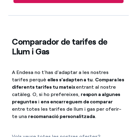
Comparador de tarifes de
Llum i Gas
A Endesa no t'has d'adaptar a les nostres
tarifes perquè
elles s'adapten a tu
.
Compara les
diferents tarifes tu mateix
entrant al nostre
catàleg. O, si ho prefereixes,
respon a algunes
preguntes
i
ens encarreguem de comparar
entre totes les tarifes de llum i gas per oferir-
te una
recomanació personalitzada
.
Vols veure totes les nostres ofertes?