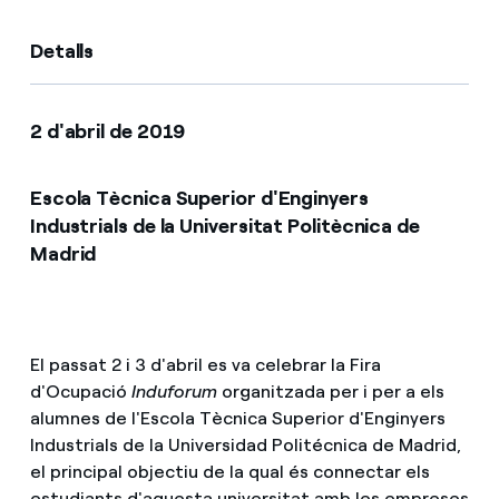
Com puc veure les meves factures d'Endesa?
Detalls
Com canviar el titular del contracte?
2 d'abril de 2019
Has rebut una oferta per canviar de companyia?
Ofertes per a autònoms i Pymes
Escola Tècnica Superior d'Enginyers
Industrials de la Universitat Politècnica de
Gestiones diverses comunitats de propietaris?
Madrid
El passat 2 i 3 d'abril es va celebrar la Fira
d'Ocupació
Induforum
organitzada per i per a els
alumnes de l'Escola Tècnica Superior d'Enginyers
Industrials de la Universidad Politécnica de Madrid,
el principal objectiu de la qual és connectar els
estudiants d'aquesta universitat amb les empreses