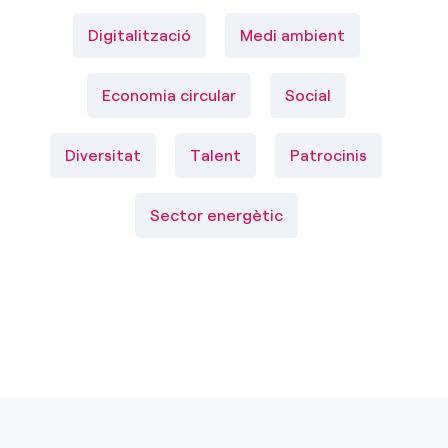
Digitalització
Medi ambient
Economia circular
Social
Diversitat
Talent
Patrocinis
Sector energètic