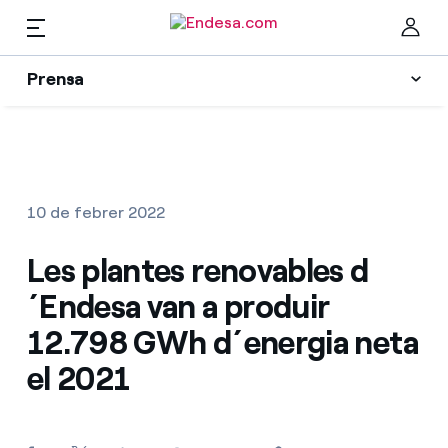
CA
Prensa
Premsa
Newsletter i alertes
Ta
Actualitat
10 de febrer 2022
Recursos
Les plantes renovables d
´Endesa van a produir
Col·leccions
Troba la tarifa que més et convé
12.798 GWh d´energia neta
el 2021
Compara les nostres tarifes d’empresa i estalvia
Contactes premsa
Per cada kWh que estalviïs, et descomptem un
altre