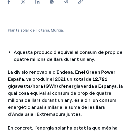
Com puc veure les meves factures d'Endesa?
Com canviar el titular del contracte?
Planta solar de Totana, Murcia.
Has rebut una oferta per canviar de companyia?
Ofertes per a autònoms i Pymes
Aquesta producció equival al consum de prop de
quatre milions de llars durant un any.
Gestiones diverses comunitats de propietaris?
La divisió renovable d'Endesa,
Enel Green Power
España
, va produir el 2021 un
total de 12.721
gigawatts/hora (GWh) d'energia verda a Espanya
, la
qual cosa equival al consum de prop de quatre
milions de llars durant un any, és a dir, un consum
energètic anual similar a la suma de les llars
d'Andalusia i Extremadura juntes.
En concret, l'energia solar ha estat la que més ha