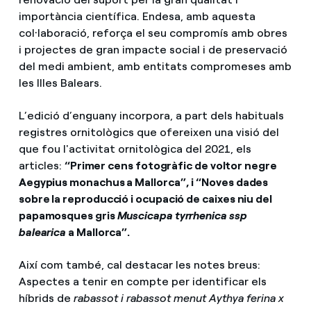
importància científica. Endesa, amb aquesta
col·laboració, reforça el seu compromís amb obres
i projectes de gran impacte social i de preservació
del medi ambient, amb entitats compromeses amb
les Illes Balears.
L’edició d’enguany incorpora, a part dels habituals
registres ornitològics que ofereixen una visió del
que fou l'activitat ornitològica del 2021, els
articles:
“Primer cens fotogràfic de voltor negre
Aegypius monachus a Mallorca”, i “Noves dades
sobre la reproducció i ocupació de caixes niu del
papamosques gris
Muscicapa tyrrhenica ssp
balearica
a Mallorca”.
Així com també, cal destacar les notes breus:
Aspectes a tenir en compte per identificar els
híbrids de
rabassot i rabassot menut Aythya ferina x