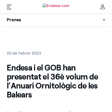
CA
Prensa
Premsa
Newsletter i alertes
Ta
Actualitat
22 de febrer 2023
Recursos
Endesa i el GOB han
presentat el 36è volum de
Col·leccions
Troba la tarifa que més et convé
l’Anuari Ornitològic de les
Balears
Compara les nostres tarifes d’empresa i estalvia
Contactes premsa
Per cada kWh que estalviïs, et descomptem un
altre