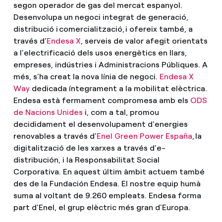
segon operador de gas del mercat espanyol.
Desenvolupa un negoci integrat de generació,
distribució i comercialització, i ofereix també, a
través d’
Endesa X
, serveis de valor afegit orientats
a l'electrificació dels usos energètics en llars,
empreses, indústries i Administracions Públiques. A
més, s'ha creat la nova línia de negoci.
Endesa X
Way
dedicada íntegrament a la mobilitat elèctrica.
Endesa està fermament compromesa amb els
ODS
de Nacions Unides
i, com a tal, promou
decididament el desenvolupament d'energies
renovables a través d'
Enel Green Power España
, la
digitalització de les xarxes a través d’e-
distribución, i la Responsabilitat Social
Corporativa. En aquest últim àmbit actuem també
des de la Fundación Endesa. El nostre equip humà
suma al voltant de 9.260 empleats. Endesa forma
part d'Enel, el grup elèctric més gran d'Europa.