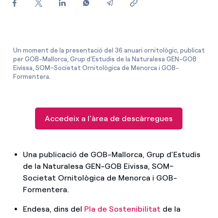
Com puc veure les meves factures d'Endesa?
Com canviar el titular del contracte?
Un moment de la presentació del 36 anuari ornitològic, publicat
per GOB-Mallorca, Grup d’Estudis de la Naturalesa GEN-GOB
Has rebut una oferta per canviar de companyia?
Eivissa, SOM–Societat Ornitològica de Menorca i GOB-
Formentera.
Ofertes per a autònoms i Pymes
Gestiones diverses comunitats de propietaris?
Accedeix a l'àrea de descàrregues
Una publicació de GOB-Mallorca, Grup d’Estudis
de la Naturalesa GEN-GOB Eivissa, SOM–
Societat Ornitològica de Menorca i GOB-
Formentera.
Endesa, dins del
Pla de Sostenibilitat
de la