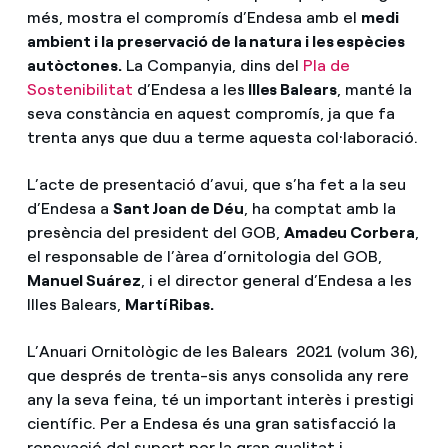
més, mostra el compromís d’Endesa amb el
medi
ambient i la preservació de la natura i les espècies
autòctones.
La Companyia, dins del
Pla de
Sostenibilitat
d’Endesa a les
Illes Balears
, manté la
seva constància en aquest compromís, ja que fa
trenta anys que duu a terme aquesta col·laboració.
L’acte de presentació d’avui, que s’ha fet a la seu
d’Endesa a
Sant Joan de Déu
, ha comptat amb la
presència del president del GOB,
Amadeu Corbera
,
el responsable de l’àrea d’ornitologia del GOB,
Manuel Suárez
, i el director general d’Endesa a les
Illes Balears,
Martí Ribas.
L’Anuari Ornitològic de les Balears 2021 (volum 36),
que després de trenta-sis anys consolida any rere
any la seva feina, té un important interès i prestigi
científic. Per a Endesa és una gran satisfacció la
renovació del suport per la gran qualitat i