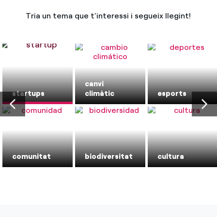
Tria un tema que t'interessi i segueix llegint!
Com puc veure les meves factures d'Endesa?
Climatització
Com canviar el titular del contracte?
T'ajudem
Has rebut una oferta per canviar de companyia?
Ofertes per a autònoms i Pymes
canvi
Compromís
startups
climàtic
esports
Gestiones diverses comunitats de propietaris?
Blog
Estafes telefòniques
comunitat
biodiversitat
cultura