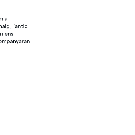
m a
aig, l'antic
 i ens
acompanyaran