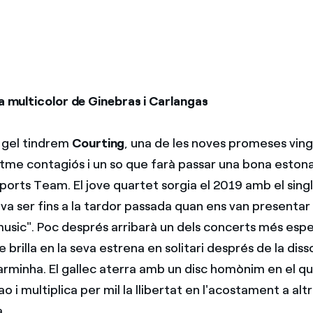
ta multicolor de Ginebras i Carlangas
l gel tindrem
Courting
, una de les noves promeses vin
itme contagiós i un so que farà passar una bona estona
orts Team. El jove quartet sorgia el 2019 amb el singl
va ser fins a la tardor passada quan ens van presentar
 music". Poc després arribarà un dels concerts més es
e brilla en la seva estrena en solitari després de la dis
minha. El gallec aterra amb un disc homònim en el qua
i multiplica per mil la llibertat en l'acostament a altre
.