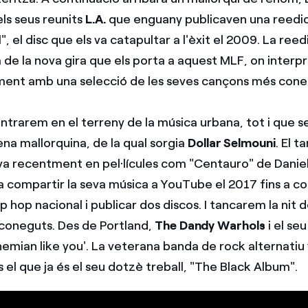
ls seus reunits
L.A.
que enguany publicaven una reedic
", el disc que els va catapultar a l'èxit el 2009. La reed
e la nova gira que els porta a aquest MLF, on interpr
ment amb una selecció de les seves cançons més con
ntrarem en el terreny de la música urbana, tot i que s
ena mallorquina, de la qual sorgia
Dollar Selmouni
. El 
va recentment en pel·lícules com "Centauro" de Danie
 compartir la seva música a YouTube el 2017 fins a co
ip hop nacional i publicar dos discos. I tancarem la nit 
 coneguts. Des de Portland,
The Dandy Warhols
i el seu
hemian like you'. La veterana banda de rock alternatiu 
el que ja és el seu dotzè treball, "The Black Album".