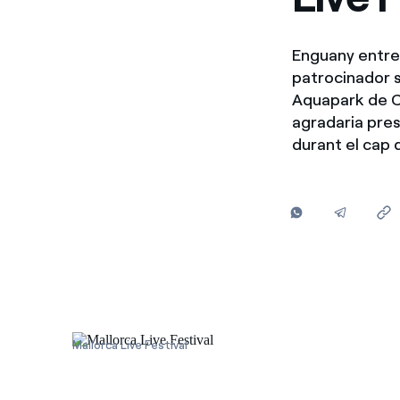
Enguany entrem
patrocinador so
Aquapark de Ca
agradaria pres
durant el cap 
Mallorca Live Festival