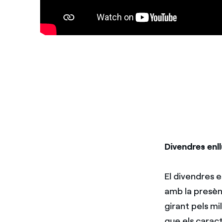
Divendres enll
El divendres e
amb la presèn
girant pels mi
que els caract