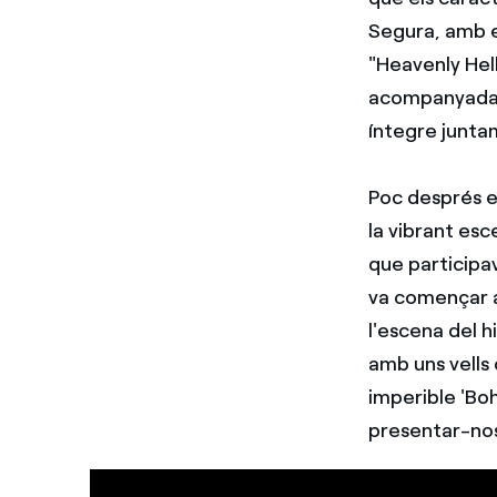
Segura, amb e
"Heavenly Hell
acompanyada d
íntegre junta
Poc després e
la vibrant esc
que participa
va començar a
l'escena del h
amb uns vells
imperible 'Bo
presentar-nos 