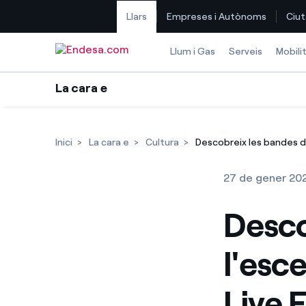
Llars
Empreses i Autònoms
Ciut
Saltar al contingut
Llum i Gas
Serveis
Mobili
La cara e
Inici
La cara e
Cultura
Descobreix les bandes de
27 de gener 20
Desco
l'esc
Live F