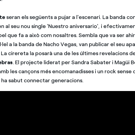
te
seran els següents a pujar a l'escenari. La banda co
n al seu nou single 'Nuestro aniversario', i efectivam
pel que fa a això com nosaltres. Sembla que va ser ahi
·lel a la banda de Nacho Vegas, van publicar el seu ap
La cirereta la posarà una de les últimes revelacions d
ebras
. El projecte liderat per Sandra Sabater i Magüi 
amb les cançons més encomanadisses i un rock sense
e ha sabut connectar generacions.