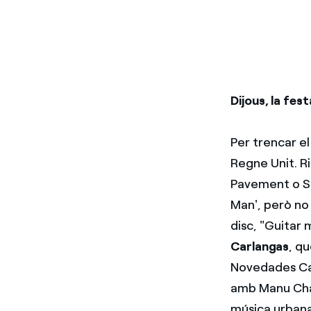
Dijous, la fes
Per trencar e
Regne Unit. R
Pavement o Sp
Man', però no 
disc, "Guitar
Carlangas
, qu
Novedades Car
amb Manu Chao 
música urbana