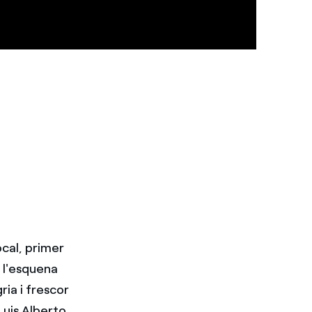
ocal, primer
a l'esquena
ria i frescor
Luis Alberto