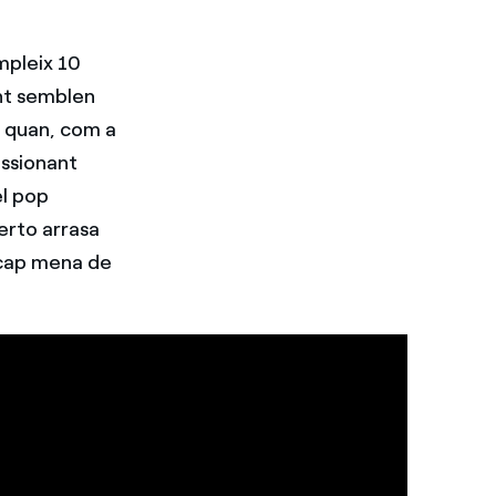
mpleix 10
ent semblen
r quan, com a
assionant
el pop
Berto arrasa
 cap mena de