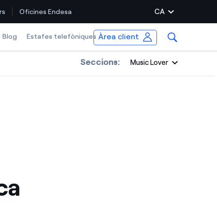
CA
rs
Oficines Endesa
Àrea client
Blog
Estafes telefòniques
Seccions:
Music Lover
ca