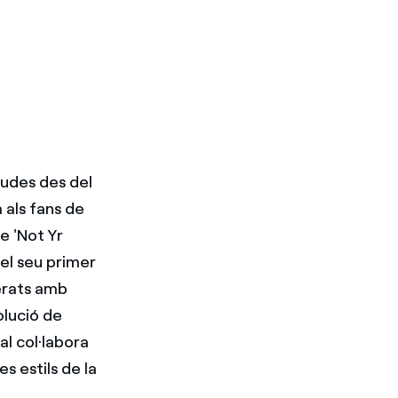
gudes des del
 als fans de
e 'Not Yr
 el seu primer
perats amb
solució de
l col·labora
s estils de la