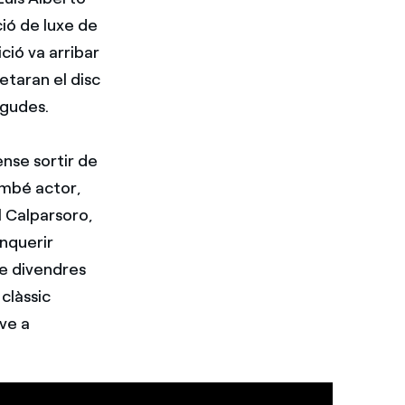
ió de luxe de
ició va arribar
etaran el disc
egudes.
ense sortir de
també actor,
l Calparsoro,
nquerir
de divendres
 clàssic
ve a