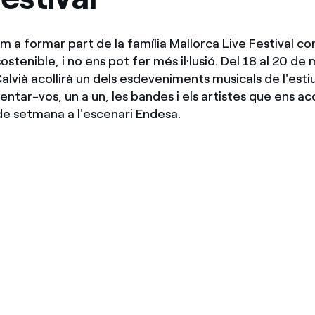
Ofertes per a autònoms i Pymes
Gestiones diverses comunitats de propietaris?
 a formar part de la família Mallorca Live Festival co
stenible, i no ens pot fer més il·lusió. Del 18 al 20 de m
lvià acollirà un dels esdeveniments musicals de l'estiu
entar-vos, un a un, les bandes i els artistes que ens 
de setmana a l'escenari Endesa.