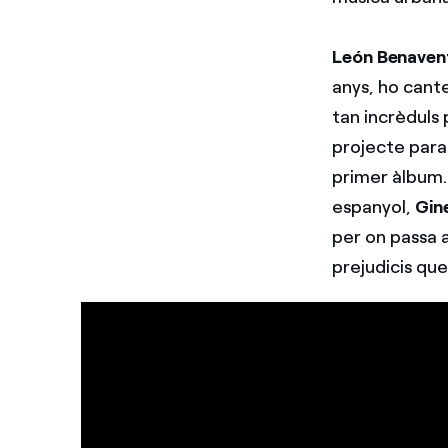
León Benaven
anys, ho cante
tan incrèduls 
projecte paral
primer àlbum. 
espanyol,
Gin
per on passa 
prejudicis qu