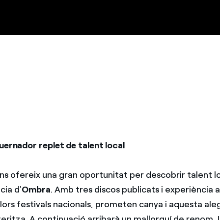
uernador replet de talent local
ns ofereix una gran oportunitat per descobrir talent l
cia d'
Ombra
. Amb tres discos publicats i experiència 
llors festivals nacionals, prometen canya i aquesta aleg
eritza. A continuació arribarà un mallorquí de renom, 