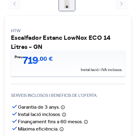
HTW
Escalfador Estanc LowNox ECO 14
Litres - GN
719
Preu
,
00
€
Instal·lació i IVA inclosos.
SERVEIS INCLOSOS I BENEFICIS DE L'OFERTA.
Garantia de 3 anys.
Instal·lació inclosos.
Finançament fins a 60 mesos.
Màxima eficiència.