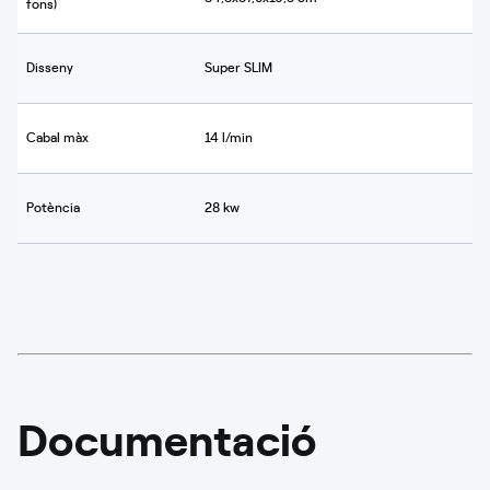
fons)
Disseny
Super SLIM
Cabal màx
14 l/min
Potència
28 kw
Documentació