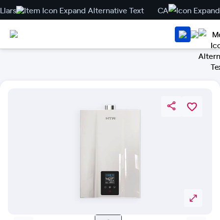
Llars
CA