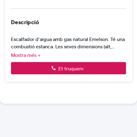
Descripció
Escalfador d'aigua amb gas natural Emelson. Té una
combustió estanca. Les seves dimensions (alt,
ample, fons): 4,3 x 7,6 x 2,5 cm -
Mostra més +
dissenyo super SLIM. El seu cabal màx. 12 l/min. Té
una potència de 24 kw. És compatible són energia
Et truquem
solar.