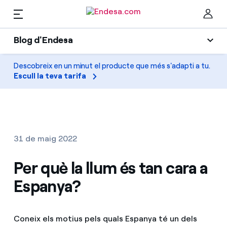
CA
Blog d'Endesa
Llars
Blog d'Endesa
Descobreix en un minut el producte que més s'adapti a tu.
Ta
Escull la teva tarifa
Llum
Llum i Gas
Climatització
Serveis
Gas
31 de maig 2022
Mobilitat
Mobilitat
Per què la llum és tan cara a
Troba la tarifa que més et convé
Solar
Espanya?
Compara les nostres tarifes d’empresa i estalvia
PARA TI
Electrodomèstics
Per cada kWh que estalviïs, et descomptem un
Coneix els motius pels quals Espanya té un dels
altre
Solar
Empreses