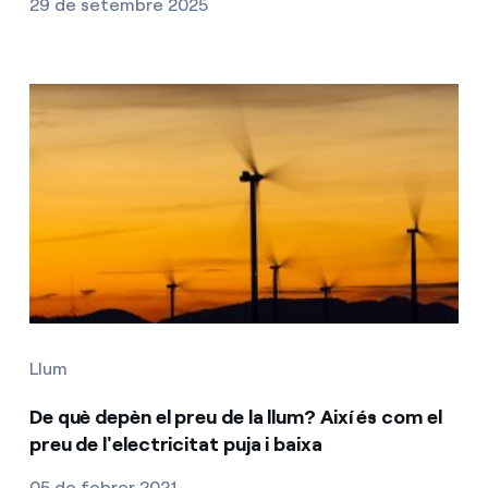
29 de setembre 2025
Llum
De què depèn el preu de la llum? Així és com el
preu de l'electricitat puja i baixa
05 de febrer 2021