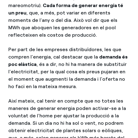
mareomotriu).
Cada forma de generar energia té
un preu
, que, a més, pot variar en diferents
moments de l'any o del dia. Això vol dir que els
MWh que aboquen les generadores en el pool
reflecteixen els costos de producció.
Per part de les empreses distribuïdores, les que
compren l'energia, cal destacar que la
demanda és
poc elàstica
, és a dir, no hi ha manera de substituir
l'electricitat, per la qual cosa els preus pujaran en
el moment que augmenti la demanda i l'oferta no
ho faci en la mateixa mesura.
Així mateix, cal tenir en compte que no totes les
maneres de generar energia poden activar-se a la
voluntat de l'home per ajustar la producció a la
demanda. Si un dia no hi ha sol o vent, no podrem
obtenir electricitat de plantes solars o eòliques,
que, a més, solen generar els kWh més barats del