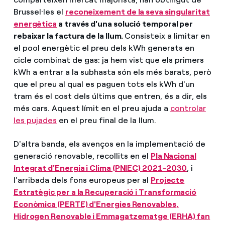
Brussel·les el
reconeixement de la seva singularitat
energètica
a través d'una solució temporal per
rebaixar la factura de la llum.
Consisteix a limitar en
el pool energètic el preu dels kWh generats en
cicle combinat de gas: ja hem vist que els primers
kWh a entrar a la subhasta són els més barats, però
que el preu al qual es paguen tots els kWh d'un
tram és el cost dels últims que entren, és a dir, els
més cars. Aquest límit en el preu ajuda a
controlar
les pujades
en el preu final de la llum.
D'altra banda, els avenços en la implementació de
generació renovable, recollits en el
Pla Nacional
Integrat d'Energia i Clima (PNIEC) 2021-2030
, i
l'arribada dels fons europeus per al
Projecte
Estratègic per a la Recuperació i Transformació
Econòmica (PERTE) d'Energies Renovables,
Hidrogen Renovable i Emmagatzematge (ERHA) fan