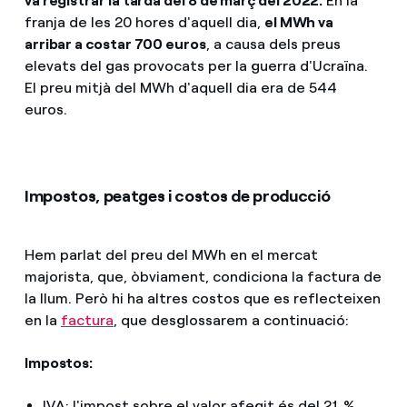
va registrar la tarda del 8 de març del 2022.
En la
franja de les 20 hores d'aquell dia,
el MWh va
arribar a costar 700 euros
, a causa dels preus
elevats del gas provocats per la guerra d'Ucraïna.
El preu mitjà del MWh d'aquell dia era de 544
euros.
Impostos, peatges i costos de producció
Hem parlat del preu del MWh en el mercat
majorista, que, òbviament, condiciona la factura de
la llum. Però hi ha altres costos que es reflecteixen
en la
factura
, que desglossarem a continuació:
Impostos:
IVA: l'impost sobre el valor afegit és del 21 %,