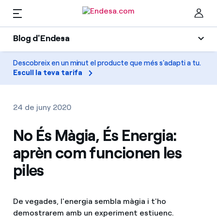
CA
Blog d'Endesa
Llars
Blog d'Endesa
Descobreix en un minut el producte que més s'adapti a tu.
Ta
Escull la teva tarifa
Llum
Llum i Gas
Climatització
24 de juny 2020
Serveis
Gas
No És Màgia, És Energia:
aprèn com funcionen les
Mobilitat
Mobilitat
Troba la tarifa que més et convé
piles
Solar
Compara les nostres tarifes d’empresa i estalvia
PARA TI
Electrodomèstics
De vegades, l'energia sembla màgia i t'ho
Per cada kWh que estalviïs, et descomptem un
altre
demostrarem amb un experiment estiuenc.
Solar
Empreses