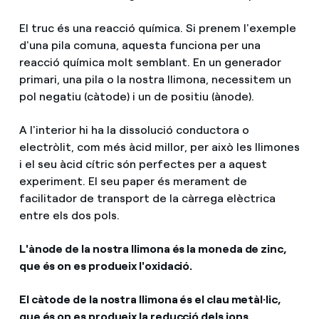
El truc és una reacció química. Si prenem l'exemple
d'una pila comuna, aquesta funciona per una
reacció química molt semblant. En un generador
primari, una pila o la nostra llimona, necessitem un
pol negatiu (càtode) i un de positiu (ànode).
A l'interior hi ha la dissolució conductora o
electròlit, com més àcid millor, per això les llimones
i el seu àcid cítric són perfectes per a aquest
experiment. El seu paper és merament de
facilitador de transport de la càrrega elèctrica
entre els dos pols.
L'ànode de la nostra llimona és la moneda de zinc,
que és on es produeix l'oxidació.
El càtode de la nostra llimona és el clau metàl·lic,
que és on es produeix la reducció dels ions