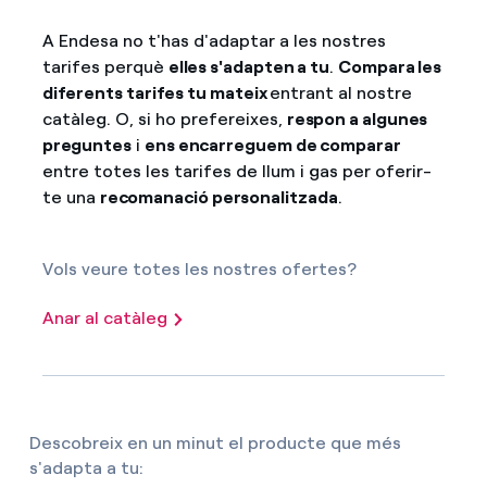
A Endesa no t'has d'adaptar a les nostres
tarifes perquè
elles s'adapten a tu
.
Compara les
diferents tarifes tu mateix
entrant al nostre
catàleg. O, si ho prefereixes,
respon a algunes
preguntes
i
ens encarreguem de comparar
entre totes les tarifes de llum i gas per oferir-
te una
recomanació personalitzada
.
Vols veure totes les nostres ofertes?
Anar al catàleg
Descobreix en un minut el producte que més
s'adapta a tu: