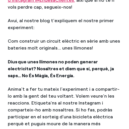
d'Instagram @EndesaClientes
,
així que si no te’n
vols perdre cap, segueix-nos!
Avui, al nostre blog t’expliquem el nostre primer
experiment:
Com construir un circuit elèctric en sèrie amb unes
bateries molt originals... unes llimones!
Dius que unes llimones no poden generar
electricitat? Nosaltres et diem que sí, perquè, ja
saps... No És Màgia, És Energia.
Anima't a fer tu mateix l'experiment i a compartir-
lo amb la gent del teu voltant. Volem veure'n les
reaccions. Etiqueta'ns al nostre Instagram i
comparteix-ho amb nosaltres. Si ho fas, podràs
participar en el sorteig d'una bicicleta elèctrica
perquè et puguis moure de la manera més