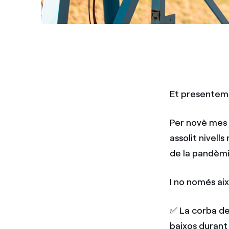
Et presentem
Per novè mes 
assolit nivell
de la pandèmi
I no només això
✅ La corba de
baixos durant 