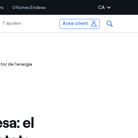
CA
rs
Oficines Endesa
Àrea client
elected item
T'ajudem
tor de l'energia
sa: el