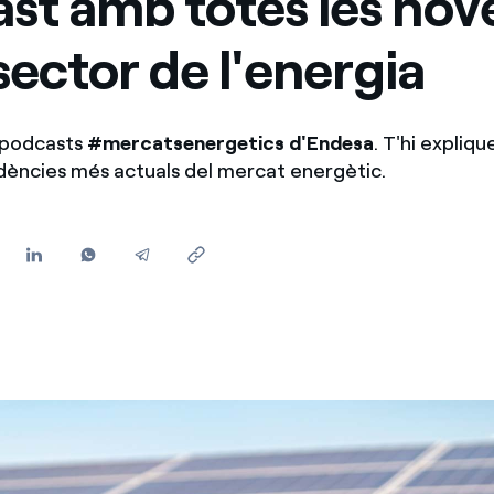
st amb totes les nov
Ofertes per a autònoms i Pymes
 sector de l'energia
Gestiones diverses comunitats de propietaris?
s podcasts
#mercatsenergetics d'Endesa
. T'hi expliq
dències més actuals del mercat energètic.