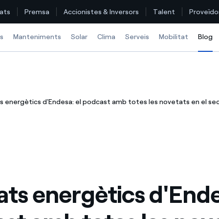
ats
Premsa
Accionistes & Inversors
Talent
Proveïdo
s
Manteniments
Solar
Clima
Serveis
Mobilitat
Blog
S
Troba la tarifa que més et convé
 energètics d'Endesa: el podcast amb totes les novetats en el sec
Compara les nostres tarifes d’empresa i estalvia
Per cada kWh que estalviïs, et descomptem un altre
Com puc veure les meves factures d'Endesa?
Com canviar el titular del contracte?
ts energètics d'Ende
Has rebut una oferta per canviar de companyia?