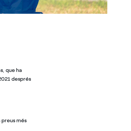
as, que ha
l 2021 després
s preus més