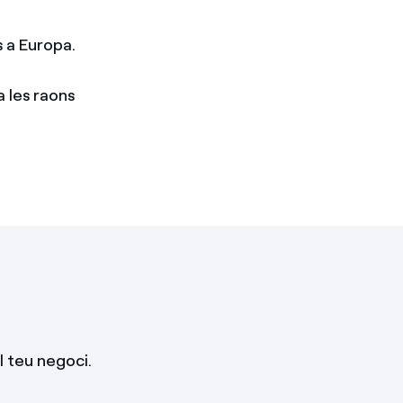
 a Europa.
 les raons
l teu negoci.