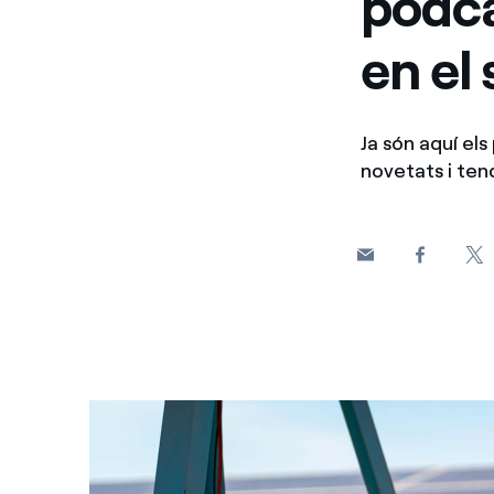
podca
en el
Ja són aquí el
novetats i ten