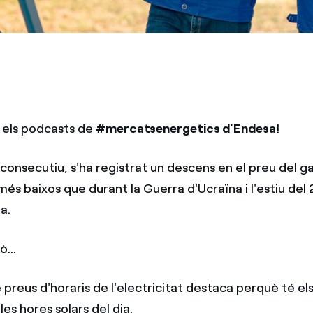
 els podcasts de
#mercatsenergetics d'Endesa
!
consecutiu, s'ha registrat un descens en el preu del g
s més baixos que durant la Guerra d'Ucraïna i l'estiu de
a.
...
 preus d'horaris de l'electricitat destaca perquè té el
les hores solars del dia.