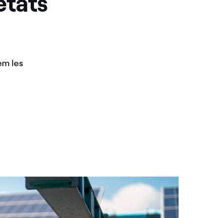
etats
uem les