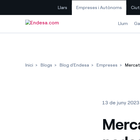
Llars
Empreses i Autònoms
Ciut
Saltar al contingut
Llum
Ga
Inici
Blogs
Blog d'Endesa
Empreses
Mercats
13 de juny 2023
Merca