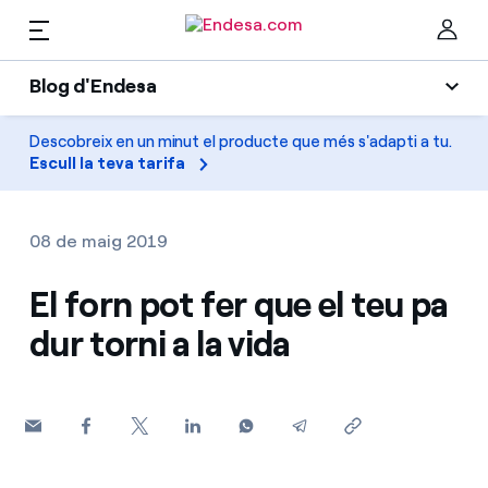
CA
Blog d'Endesa
Llars
Blog d'Endesa
Descobreix en un minut el producte que més s'adapti a tu.
Ta
Escull la teva tarifa
Llum
Llum i Gas
Climatització
08 de maig 2019
Serveis
Gas
El forn pot fer que el teu pa
dur torni a la vida
Mobilitat
Mobilitat
Troba la tarifa que més et convé
Solar
Compara les nostres tarifes d’empresa i estalvia
PARA TI
Electrodomèstics
Per cada kWh que estalviïs, et descomptem un
altre
Solar
Empreses