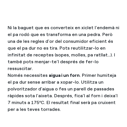
Com puc veure les meves factures d'Endesa?
Consells d estalvi
Climatització
Com canviar el titular del contracte?
Horaris punta, horaris pla i horaris vall: què són, quan s'a
Ni la baguet que es converteix en xiclet l’endemà ni
T'ajudem
el pa rodó que es transforma en una pedra. Però
Has rebut una oferta per canviar de companyia?
Cita prèvia Endesa: com demanar, canviar o anul·lar la te
una de les regles d'or del consumidor eficient és
que el pa dur no es tira. Pots reutilitzar-lo en
Ofertes per a autònoms i Pymes
Compromís
infinitat de receptes (sopes, molles, pa ratllat…). I
Gestiones diverses comunitats de propietaris?
també pots menjar-te’l després de fer-lo
Blog
ressuscitar.
Només necessites
aigua i un forn
. Primer humiteja
el pa dur sense arribar a xopar-lo. Utilitza un
Estafes telefòniques
polvoritzador d'aigua o fes un parell de passades
ràpides sota l'aixeta. Després, fica’l al forn i deixa’l
7 minuts a 175ºC. El resultat final serà pa cruixent
per a les teves torrades.