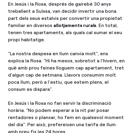
En Jesús i la Rosa, després de gairebé 30 anys
treballant a Suïssa, van decidir invertir una bona
part dels seus estalvis per convertir una propietat
familiar en diversos
allotjaments rurals
. En total,
tenen tres apartaments, als quals cal sumar el seu
propi habitatge.
"La nostra despesa en llum canvia molt", ens
explica la Rosa. "Hi ha mesos, sobretot a l'hivern, en
què amb prou feines lloguem cap apartament, tret
d'algun cap de setmana. Llavors consumim molt
poca llum, però a l'estiu, que estem plens, el
consum es dispara".
En Jesús i la Rosa no fan servir la discriminació
horària. "No podem esperar a la nit per posar
rentadores o planxar, ho fem en qualsevol moment
del dia". Per això, prefereixen una tarifa de llum
amb preu fix les 24 hores.