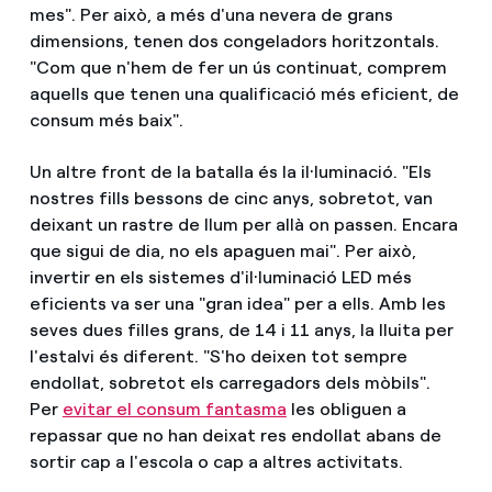
mes". Per això, a més d'una nevera de grans
dimensions, tenen dos congeladors horitzontals.
"Com que n'hem de fer un ús continuat, comprem
aquells que tenen una qualificació més eficient, de
consum més baix".
Un altre front de la batalla és la il·luminació. "Els
nostres fills bessons de cinc anys, sobretot, van
deixant un rastre de llum per allà on passen. Encara
que sigui de dia, no els apaguen mai". Per això,
invertir en els sistemes d'il·luminació LED més
eficients va ser una "gran idea" per a ells. Amb les
seves dues filles grans, de 14 i 11 anys, la lluita per
l'estalvi és diferent. "S'ho deixen tot sempre
endollat, sobretot els carregadors dels mòbils".
Per
evitar el consum fantasma
les obliguen a
repassar que no han deixat res endollat abans de
sortir cap a l'escola o cap a altres activitats.