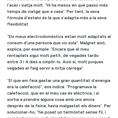
l'acer i viatja molt. "Hi ha mesos en què passo més
temps de viatge que a casa". Per tant, la seva
fórmula d'estalvi és la que s'adapta més a la seva
flexibilitat.
"Els meus electrodomèstics estan molt adaptats al
consum d'una persona que viu sola". Malgrat això,
explica, per exemple: "Encara que el meu
rentaplats sigui molt petit, de vegades tardo
entre 3 i 4 dies a omplir-lo. Això sí, molt poques
vegades el faig servir a mitja càrrega".
"El que em feia gastar una gran quantitat d'energia
era la calefacció", ens indica. "Programava la
calefacció, que en el meu cas és elèctrica, i si
sortia a prendre alguna cosa amb uns amics
després de la feina, havia malgastat els diners". Per
solucionar-ho, "he posat un termòstat sense fil, i