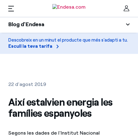
CA
Blog d'Endesa
Llars
Blog d'Endesa
Descobreix en un minut el producte que més s'adapti a tu.
Ta
Escull la teva tarifa
Llum
Llum i Gas
Climatització
Serveis
Gas
22 d’agost 2019
Mobilitat
Mobilitat
Així estalvien energia les
Troba la tarifa que més et convé
Solar
famílies espanyoles
Compara les nostres tarifes d’empresa i estalvia
PARA TI
Electrodomèstics
Per cada kWh que estalviïs, et descomptem un
Segons les dades de l'Institut Nacional
altre
Solar
Empreses