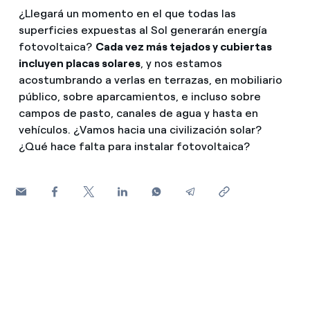
¿Cómo ver mis facturas de Endesa?
¿Llegará un momento en el que todas las
Consejos de ahorro
superficies expuestas al Sol generarán energía
Climatización
¿Cómo cambiar el titular del contrato?
fotovoltaica?
Cada vez más tejados y cubiertas
Otros
incluyen placas solares
, y nos estamos
¿Has recibido una oferta para cambiar de
acostumbrando a verlas en terrazas, en mobiliario
Te ayudamos
compañía?
Futuro
público, sobre aparcamientos, e incluso sobre
campos de pasto, canales de agua y hasta en
Ofertas para autónomos y Pymes
Horarios punta, llano y valle: qué son, cuándo aplican y 
Compromiso
vehículos. ¿Vamos hacia una civilización solar?
¿Qué hace falta para instalar fotovoltaica?
¿Gestionas varias comunidades de propietarios?
Cita previa Endesa: cómo pedir, cambiar o anular tu cita
Blog
¿Qué es el consumo responsable?
Estafas telefónicas