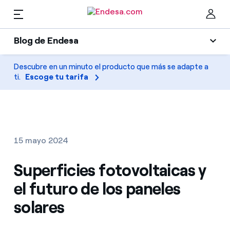
ES
Blog de Endesa
Hogares
Blog de Endesa
Descubre en un minuto el producto que más se adapte a
Cer
ti.
Escoge tu tarifa
Luz
Luz y gas
Climatización
Servicios
Gas
15 mayo 2024
Movilidad
Movilidad
Superficies fotovoltaicas y
Encuentra la tarifa que más te conviene
Solar
el futuro de los paneles
Compara nuestras tarifas de empresa y ahorra
PARA TI
solares
Electrodomésticos
Por cada kWh que ahorres, te descontamos otro
Solar
Empresas