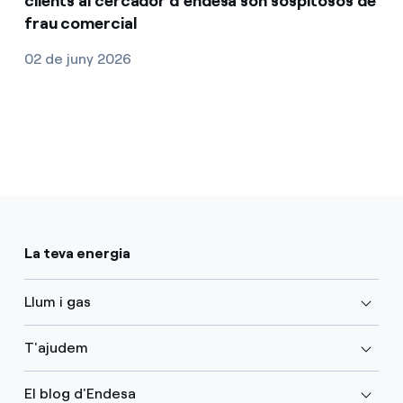
clients al cercador d'endesa són sospitosos de
frau comercial
02 de juny 2026
La teva energia
Llum i gas
T'ajudem
El blog d'Endesa