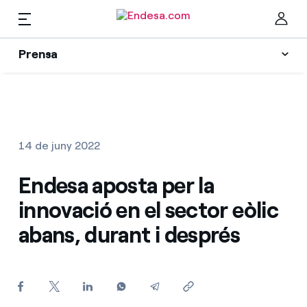
CA
Prensa
Premsa
Newsletter i alertes
Ta
Actualitat
14 de juny 2022
Recursos
Endesa aposta per la
innovació en el sector eòlic
Col·leccions
Troba la tarifa que més et convé
abans, durant i després
Compara les nostres tarifes d’empresa i estalvia
Contactes premsa
Per cada kWh que estalviïs, et descomptem un
altre