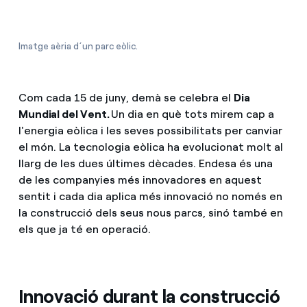
Com puc veure les meves factures d'Endesa?
Imatge aèria d´un parc eòlic.
Com canviar el titular del contracte?
Has rebut una oferta per canviar de companyia?
Com cada 15 de juny, demà se celebra el
Dia
Mundial del Vent.
Un dia en què tots mirem cap a
Ofertes per a autònoms i Pymes
l'energia eòlica i les seves possibilitats per canviar
el món. La tecnologia eòlica ha evolucionat molt al
Gestiones diverses comunitats de propietaris?
llarg de les dues últimes dècades. Endesa és una
de les companyies més innovadores en aquest
sentit i cada dia aplica més innovació no només en
la construcció dels seus nous parcs, sinó també en
els que ja té en operació.
Innovació durant la construcció