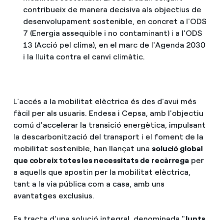
contribueix de manera decisiva als objectius de
desenvolupament sostenible, en concret a l'ODS
7 (Energia assequible i no contaminant) i a l'ODS
13 (Acció pel clima), en el marc de l'Agenda 2030
i la lluita contra el canvi climàtic.
L'accés a la mobilitat elèctrica és des d'avui més
fàcil per als usuaris. Endesa i Cepsa, amb l'objectiu
comú d'accelerar la transició energètica, impulsant
la descarbonització del transport i el foment de la
mobilitat sostenible, han llançat una
solució global
que cobreix totes les necessitats de recàrrega
per
a aquells que apostin per la mobilitat elèctrica,
tant a la via pública com a casa, amb uns
avantatges exclusius.
Es tracta d'una solució integral, denominada "
Junts