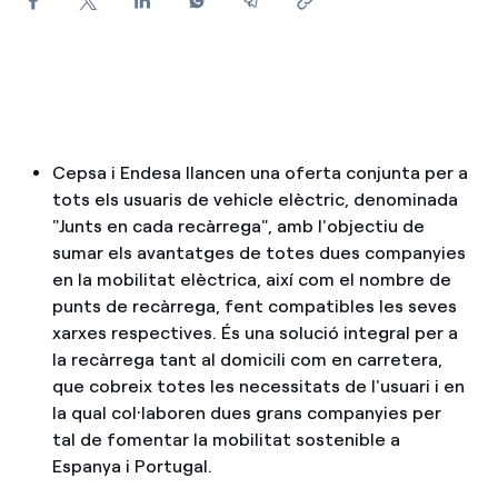
Com puc veure les meves factures d'Endesa?
Com canviar el titular del contracte?
Has rebut una oferta per canviar de companyia?
Cepsa i Endesa llancen una oferta conjunta per a
Ofertes per a autònoms i Pymes
tots els usuaris de vehicle elèctric, denominada
"Junts en cada recàrrega", amb l'objectiu de
Gestiones diverses comunitats de propietaris?
sumar els avantatges de totes dues companyies
en la mobilitat elèctrica, així com el nombre de
punts de recàrrega, fent compatibles les seves
xarxes respectives. És una solució integral per a
la recàrrega tant al domicili com en carretera,
que cobreix totes les necessitats de l'usuari i en
la qual col·laboren dues grans companyies per
tal de fomentar la mobilitat sostenible a
Espanya i Portugal.