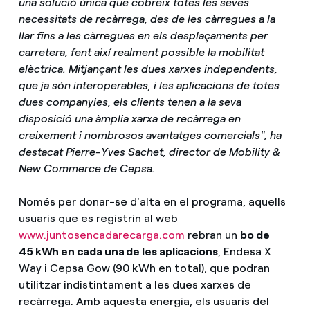
una solució única que cobreix totes les seves
necessitats de recàrrega, des de les càrregues a la
llar fins a les càrregues en els desplaçaments per
carretera, fent així realment possible la mobilitat
elèctrica. Mitjançant les dues xarxes independents,
que ja són interoperables, i les aplicacions de totes
dues companyies, els clients tenen a la seva
disposició una àmplia xarxa de recàrrega en
creixement i nombrosos avantatges comercials", ha
destacat Pierre-Yves Sachet, director de Mobility &
New Commerce de Cepsa.
Només per donar-se d'alta en el programa, aquells
usuaris que es registrin al web
www.juntosencadarecarga.com
rebran un
bo de
45 kWh en cada una de les aplicacions
, Endesa X
Way i Cepsa Gow (90 kWh en total), que podran
utilitzar indistintament a les dues xarxes de
recàrrega. Amb aquesta energia, els usuaris del