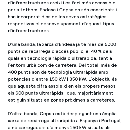
d'infraestructures creixi i es faci més accessible
per a tothom. Endesa i Cepsa en són conscients i
han incorporat dins de les seves estratègies
respectives el desenvolupament d'aquest tipus
d'infraestructures.
D'una banda, la xarxa d'Endesa ja té més de 5000
punts de recàrrega d'accés públic, el 40 % dels
quals en tecnologia ràpida o ultraràpida, tant a
l'entorn urbà com de carretera. Del total, més de
400 punts són de tecnologia ultraràpida amb
potències d'entre 150 kW i 350 kW. L'objectiu és
que aquesta xifra assoleixi en els propers mesos
els 600 punts ultraràpids i que, majoritàriament,
estiguin situats en zones pròximes a carreteres.
D'altra banda, Cepsa està desplegant una àmplia
xarxa de recàrrega ultraràpida a Espanya i Portugal,
amb carregadors d'almenys 150 kW situats als