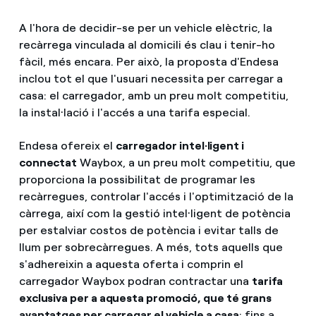
A l'hora de decidir-se per un vehicle elèctric, la
recàrrega vinculada al domicili és clau i tenir-ho
fàcil, més encara. Per això, la proposta d'Endesa
inclou tot el que l'usuari necessita per carregar a
casa: el carregador, amb un preu molt competitiu,
la instal·lació i l'accés a una tarifa especial.
Endesa ofereix el
carregador intel·ligent i
connectat
Waybox, a un preu molt competitiu, que
proporciona la possibilitat de programar les
recàrregues, controlar l'accés i l'optimització de la
càrrega, així com la gestió intel·ligent de potència
per estalviar costos de potència i evitar talls de
llum per sobrecàrregues. A més, tots aquells que
s'adhereixin a aquesta oferta i comprin el
carregador Waybox podran contractar una
tarifa
exclusiva per a aquesta promoció, que té grans
avantatges per carregar el vehicle a casa
: fins a