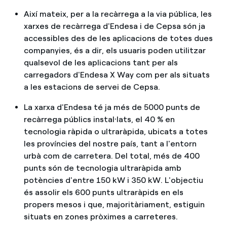
Així mateix, per a la recàrrega a la via pública, les
xarxes de recàrrega d'Endesa i de Cepsa són ja
accessibles des de les aplicacions de totes dues
companyies, és a dir, els usuaris poden utilitzar
qualsevol de les aplicacions tant per als
carregadors d'Endesa X Way com per als situats
a les estacions de servei de Cepsa.
La xarxa d'Endesa té ja més de 5000 punts de
recàrrega públics instal·lats, el 40 % en
tecnologia ràpida o ultraràpida, ubicats a totes
les províncies del nostre país, tant a l'entorn
urbà com de carretera. Del total, més de 400
punts són de tecnologia ultraràpida amb
potències d'entre 150 kW i 350 kW. L'objectiu
és assolir els 600 punts ultraràpids en els
propers mesos i que, majoritàriament, estiguin
situats en zones pròximes a carreteres.