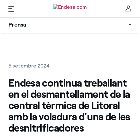
CA
Prensa
Premsa
Newsletter i alertes
Ta
Actualitat
5 setembre 2024
Recursos
Endesa continua treballant
en el desmantellament de la
Col·leccions
Troba la tarifa que més et convé
central tèrmica de Litoral
amb la voladura d’una de les
Compara les nostres tarifes d’empresa i estalvia
Contactes premsa
desnitrificadores
Per cada kWh que estalviïs, et descomptem un
altre