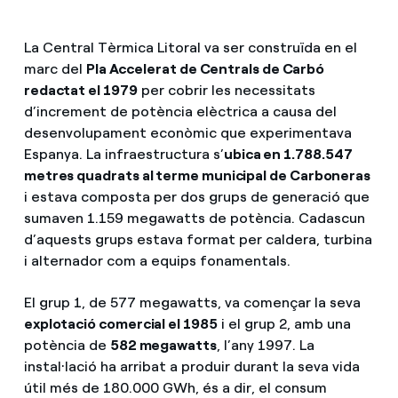
La Central Tèrmica Litoral va ser construïda en el
marc del
Pla Accelerat de Centrals de Carbó
redactat el 1979
per cobrir les necessitats
d’increment de potència elèctrica a causa del
desenvolupament econòmic que experimentava
Espanya. La infraestructura s’
ubica en 1.788.547
metres quadrats al terme municipal de Carboneras
i estava composta per dos grups de generació que
sumaven 1.159 megawatts de potència. Cadascun
d’aquests grups estava format per caldera, turbina
i alternador com a equips fonamentals.
El grup 1, de 577 megawatts, va començar la seva
explotació comercial el 1985
i el grup 2, amb una
potència de
582 megawatts
, l’any 1997. La
instal·lació ha arribat a produir durant la seva vida
útil més de 180.000 GWh, és a dir, el consum