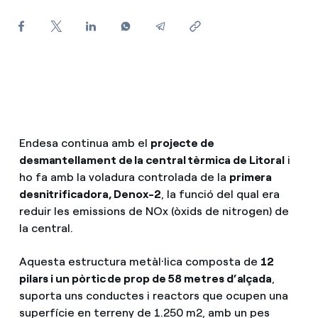
Com puc veure les meves factures d'Endesa?
Com canviar el titular del contracte?
Has rebut una oferta per canviar de companyia?
Ofertes per a autònoms i Pymes
Endesa continua amb el
projecte de
Gestiones diverses comunitats de propietaris?
desmantellament de la central tèrmica de Litoral
i
ho fa amb la voladura controlada de la
primera
desnitrificadora, Denox-2
, la funció del qual era
reduir les emissions de NOx (òxids de nitrogen) de
la central.
Aquesta estructura metàl·lica composta de
12
pilars i un pòrtic de prop de 58 metres d’alçada
,
suporta uns conductes i reactors que ocupen una
superfície en terreny de 1.250 m2, amb un pes