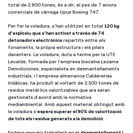
total de 2.800 tones, és a dir, el pes de 7 avions
comercials de càrrega tipus Boeing 747.
Per fer la voladura, s’han utilitzat en total
120 kg
d’explosiu que s’han activat a través de 74
detonadors electrònics
repartits entre els
fonaments, la pròpia estructura i els pilars
davanters. La voladura, duta a terme per la UTE
Lecalde, formada per l’empresa biscaïna Lezama
Demoliciones, especialista en desmantellaments
industrials, i l’empresa almerienca Caldererías
Indálicas, ha produït al voltant de 2.500 tones de
residus metàl·lics valoritzables que ara seran
gestionats d’acord amb la normativa
mediambiental. Amb aquest material obtingut amb
la voladura s’
espera superar el 90% de valorització
de tots els residus generats a la demolició
.
Endesa segueix treballant en el
desmantellament i