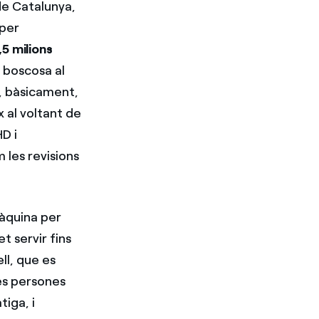
de Catalunya,
 per
,5 milions
 boscosa al
a, bàsicament,
x al voltant de
HD i
 les revisions
àquina per
t servir fins
ll, que es
les persones
tiga, i