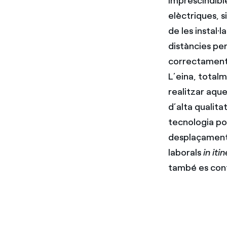
imprescindible
elèctriques, 
de les instal·
distàncies per
correctament,
L’eina, total
realitzar aqu
d’alta qualita
tecnologia pos
desplaçaments
laborals
in iti
també es cont