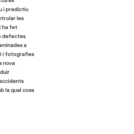
ctures
 i predictiu
trolar les
s’ha fet
e defectes.
caminades a
 i fotografies
a nova
duir
 accidents
b la qual cosa