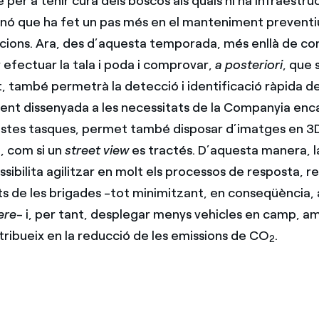
 per a tenir cura dels boscos als quals hi ha infraestru
sinó que ha fet un pas més en el manteniment preventiu
lacions. Ara, des d’aquesta temporada, més enllà de con
 efectuar la tala i poda i comprovar,
a posteriori
, que 
 també permetrà la detecció i identificació ràpida d
ment dissenyada a les necessitats de la Companyia en
estes tasques, permet també disposar d’imatges en 3D
t, com si un
street view
es tractés. D’aquesta manera, l
sibilita agilitzar en molt els processos de resposta, re
 de les brigades -tot minimitzant, en conseqüència,
nere
- i, per tant, desplegar menys vehicles en camp, am
ribueix en la reducció de les emissions de CO
.
2