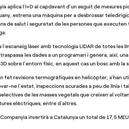
a aplica l’I+D al capdavant d’un seguit de mesures pi
guany, estrena una màquina per a desbrossar teledirigid
ons de salut i seguretat de les persones que executen 
ga.
a l’escaneig làser amb tecnologia LIDAR de totes les lín
 traspassa les dades a un programari i genera, així, una
3D sobre l’entorn físic, en aquest cas un bosc amb la s
 fet revisions termogràfiques en helicòpter, s’han uti
ar-ne l’estat, inspeccions acurades a peu de línia i tal
electives de les masses vegetals que creixen al voltan
tures elèctriques, entre d’altres.
 Companyia invertirà a Catalunya un total de 17,5 MEU