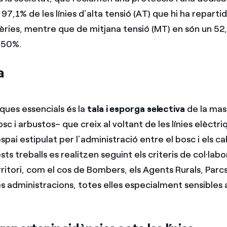
97,1% de les línies d’alta tensió (AT) que hi ha reparti
aèries, mentre que de mitjana tensió (MT) en són un 52
n 50%.
a
ques essencials és la
tala i esporga selectiva
de la mas
sc i arbustos– que creix al voltant de les línies elèctri
spai estipulat per l’administració entre el bosc i els c
ts treballs es realitzen seguint els criteris de col·la
ritori, com el cos de Bombers, els Agents Rurals, Parc
s administracions, totes elles especialment sensibles 