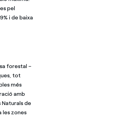
des pel
,9% i de baixa
sa forestal –
ques, tot
ables més
boració amb
s Naturals de
a les zones