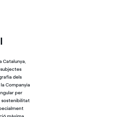
l
 a Catalunya,
 subjectes
rafia dels
e la Companyia
ingular per
 sostenibilitat
especialment
ació màxima.