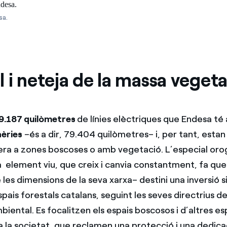
sa.
 i neteja de la massa vegeta
9.187 quilòmetres
de línies elèctriques que Endesa té
èries
–és a dir, 79.404 quilòmetres– i, per tant, estan
ra a zones boscoses o amb vegetació. L’especial orog
 element viu, que creix i canvia constantment, fa qu
les dimensions de la seva xarxa– destini una inversió s
spais forestals catalans, seguint les seves directrius de
biental. Es focalitzen els espais boscosos i d’altres 
 a la societat, que reclamen una protecció i una dedic