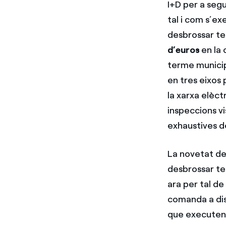
I+D per a segu
tal i com s’ex
desbrossar te
d’euros
en la 
terme municipa
en tres eixos 
la xarxa elèct
inspeccions vi
exhaustives de
La novetat de
desbrossar tel
ara per tal de
comanda a dist
que executen t