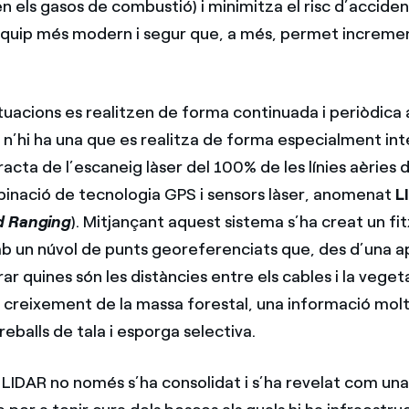
 els gasos de combustió) i minimitza el risc d’accident
equip més modern i segur que, a més, permet incremen
tuacions es realitzen de forma continuada i periòdica 
ò n’hi ha una que es realitza de forma especialment in
tracta de l’escaneig làser del 100% de les línies aèries 
nació de tecnologia GPS i sensors làser, anomenat
L
d Ranging
). Mitjançant aquest sistema s’ha creat un fi
b un núvol de punts georeferenciats que, des d’una ap
 quines són les distàncies entre els cables i la veget
 creixement de la massa forestal, una informació molt ú
eballs de tala i esporga selectiva.
 LIDAR no només s’ha consolidat i s’ha revelat com una