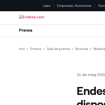
Llars
Empreses i Autònoms
Ciut
Saltar al contingut
Prensa
Inici
Prensa
Sala de prensa
Noticias
Medio
31 de maig 202
Endes
dispo