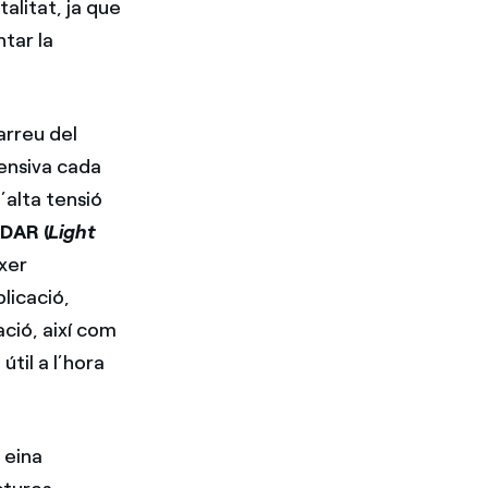
alitat, ja que
tar la
arreu del
tensiva cada
d’alta tensió
IDAR (
Light
txer
licació,
ació, així com
til a l’hora
 eina