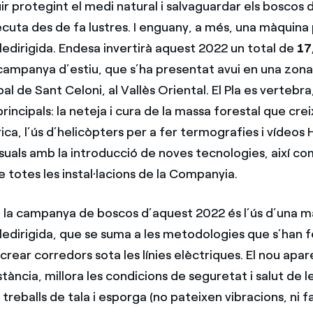
ir protegint el medi natural i salvaguardar els boscos 
ecuta des de fa lustres. I enguany, a més, una màquina
ledirigida. Endesa invertirà aquest 2022 un total de
17
campanya d’estiu, que s’ha presentat avui en una zona
l de Sant Celoni, al Vallès Oriental. El Pla es vertebr
principals: la neteja i cura de la massa forestal que crei
rica, l’ús d’helicòpters per a fer termografies i vídeos 
suals amb la introducció de noves tecnologies, així com
 totes les instal·lacions de la Companyia.
 la campanya de boscos d’aquest 2022 és l’ús d’una m
edirigida, que se suma a les metodologies que s’han fe
 crear corredors sota les línies elèctriques. El nou apare
ància, millora les condicions de seguretat i salut de 
reballs de tala i esporga (no pateixen vibracions, ni fa