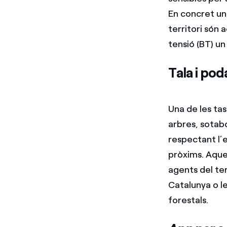
En concret un 
territori són 
tensió (BT) u
Tala i pod
Una de les tas
arbres, sotabo
respectant l’e
pròxims. Aques
agents del ter
Catalunya o le
forestals.