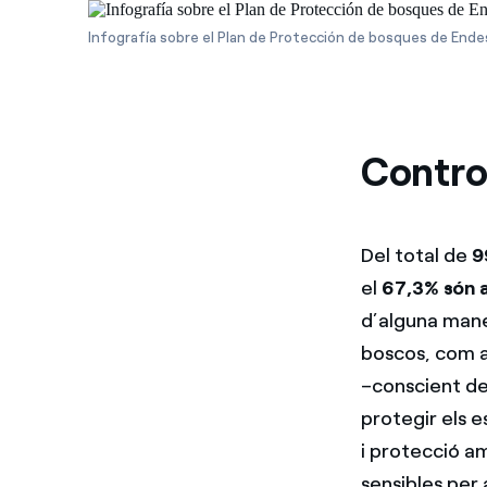
Infografía sobre el Plan de Protección de bosques de Ende
Control
Del total de
9
el
67,3% són a
d’alguna mane
boscos, com a
–conscient de 
protegir els e
i protecció am
sensibles per