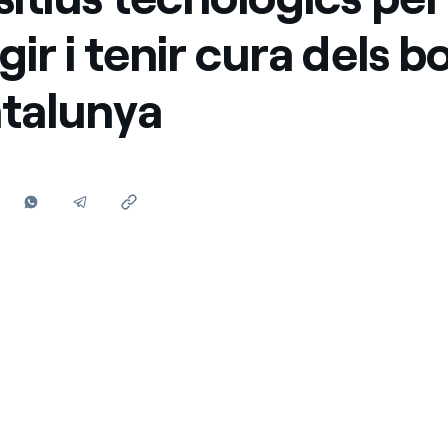
Ofertes per a autònoms i Pymes
gir i tenir cura dels b
Gestiones diverses comunitats de propietaris?
talunya