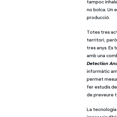
tampoc inhalen
no bolca. Un 
producció.
Totes tres ac
territori, per
tres anys. Es 
amb una combi
Detection An
informàtic am
permet mesurar
fer estudis de
de preveure tr
La tecnologia