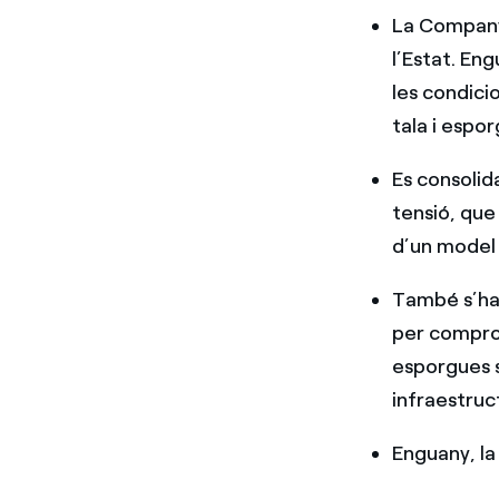
La Companyi
l’Estat. En
les condici
tala i espor
Es consolid
tensió, que
d’un model 
També s’han
per comprov
esporgues s
infraestruc
Enguany, la