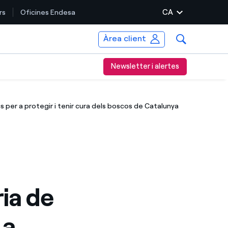
CA
rs
Oficines Endesa
Àrea client
Newsletter i alertes
 per a protegir i tenir cura dels boscos de Catalunya
ia de
 a