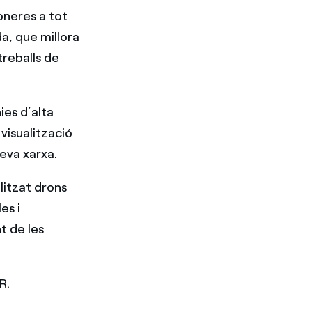
oneres a tot
a, que millora
treballs de
ies d’alta
 visualització
eva xarxa.
litzat drons
es i
t de les
R.