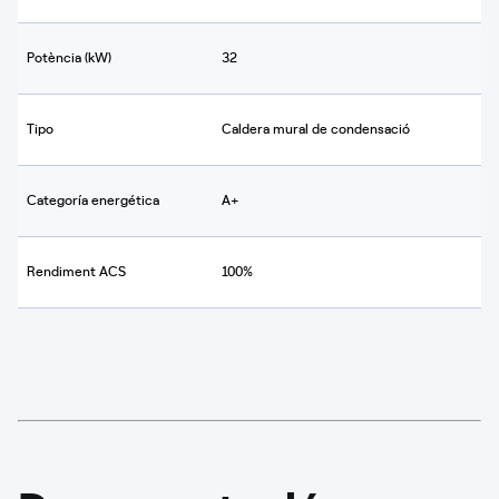
Potència (kW)
32
Tipo
Caldera mural de condensació
Categoría energética
A+
Rendiment ACS
100%