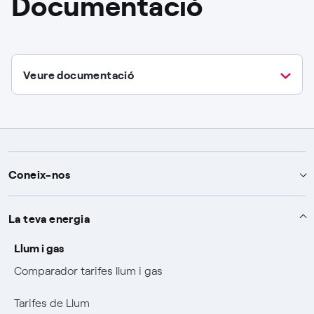
Documentació
Veure documentació
Coneix-nos
T'ajudem
La teva energia
Ajuda i contacte
Sobre Endesa
Llum i gas
Comparador tarifes llum i gas
Com contractar
Qui som
El nostre compromís
Tarifes de Llum
Veure les teves factures
Mix Combustibili
Compromís
Accionistes i Inversors