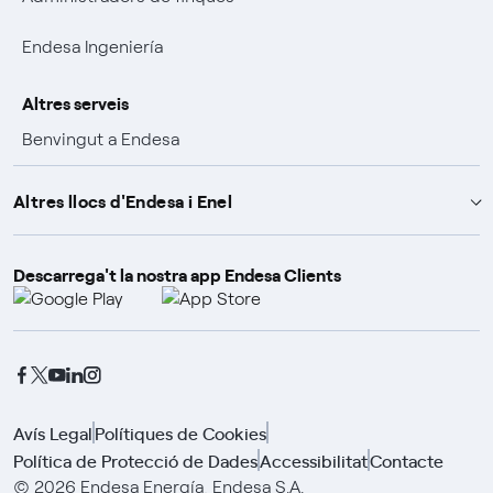
Endesa Ingeniería
Altres serveis
Benvingut a Endesa
Avantatges per ser clients
Altres llocs d'Endesa i Enel
Promocions i guanyadors
Descarrega't la nostra app Endesa Clients
Endesa X Way
Pòlisses d'assegurances
Fundació Endesa
Enel Group
Enel Green Power
Enel Global Trading
Avís Legal
Polítiques de Cookies
Política de Protecció de Dades
Accessibilitat
Contacte
Enel Open Innovability
© 2026 Endesa Energía, Endesa S.A.