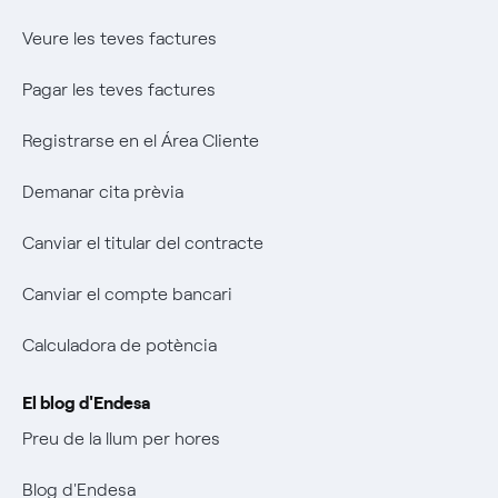
Calculadora de potència
Sistema Intern de Protecció de l'Informant
El llegat que serem
Veure les teves factures
Music Lover
Pagar les teves factures
Wikivatios
Registrarse en el Área Cliente
Demanar cita prèvia
Canviar el titular del contracte
Canviar el compte bancari
Calculadora de potència
El blog d'Endesa
Preu de la llum per hores
Blog d'Endesa