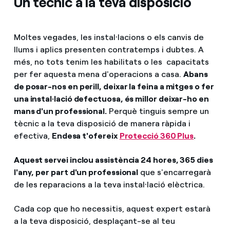
Un tècnic a la teva disposició
Moltes vegades, les instal·lacions o els canvis de
llums i aplics presenten contratemps i dubtes. A
més, no tots tenim les habilitats o les capacitats
per fer aquesta mena d'operacions a casa.
Abans
de posar-nos en perill, deixar la feina a mitges o fer
una instal·lació defectuosa, és millor deixar-ho en
mans d'un professional.
Perquè tinguis sempre un
tècnic a la teva disposició de manera ràpida i
efectiva,
Endesa t'ofereix
Protecció 360 Plus
.
Aquest servei inclou assistència 24 hores, 365 dies
l'any, per part d'un professional
que s'encarregarà
de les reparacions a la teva instal·lació elèctrica.
Cada cop que ho necessitis, aquest expert estarà
a la teva disposició, desplaçant-se al teu