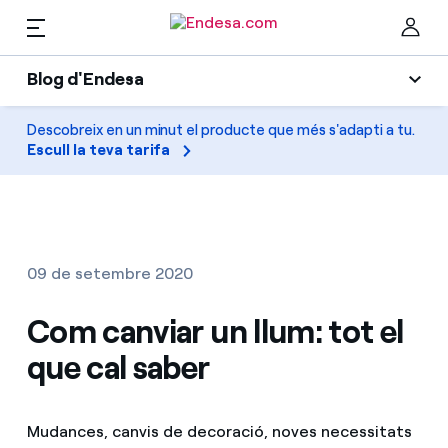
CA
Blog d'Endesa
Llars
Blog d'Endesa
Descobreix en un minut el producte que més s'adapti a tu.
Ta
Escull la teva tarifa
Llum
Llum i Gas
Climatització
Serveis
Gas
09 de setembre 2020
Mobilitat
Mobilitat
Com canviar un llum: tot el
Troba la tarifa que més et convé
Solar
que cal saber
Compara les nostres tarifes d’empresa i estalvia
PARA TI
Electrodomèstics
Per cada kWh que estalviïs, et descomptem un
Mudances, canvis de decoració, noves necessitats
altre
Solar
Empreses