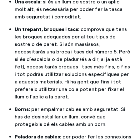
Una escala:
si és un llum de sostre o un aplic
molt alt, és necessària per poder fer la tasca
amb seguretat i comoditat.
Un trepant, broques i tacs:
comprova que tens
les broques adequades per al teu tipus de
sostre o de paret. Si són massissos,
necessitaràs una broca i tacs del número 5. Però
si és d’escaiola o de pladur (és a dir, si ja està
fet), necessitaràs broques i tacs més fins, o fins
i tot podràs utilitzar solucions específiques per
a aquests materials. Hi ha gent que fins i tot
prefereix utilitzar una cola potent per fixar el
llum o l’aplic a la paret.
Borns:
per empalmar cables amb seguretat. Si
has de desinstal·lar un llum, convé que
protegeixis bé els cables amb un born.
Peladora de cables:
per poder fer les connexions