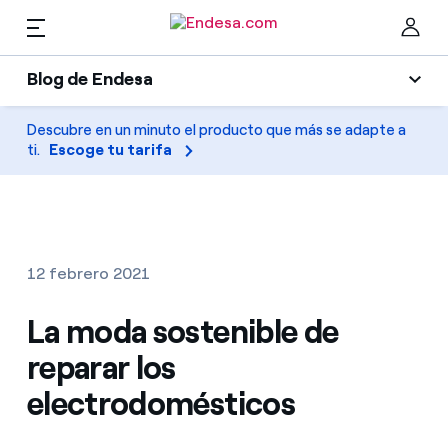
ES
Blog de Endesa
Hogares
Blog de Endesa
Descubre en un minuto el producto que más se adapte a
Cer
ti.
Escoge tu tarifa
Luz
Luz y gas
Climatización
Servicios
Gas
12 febrero 2021
Movilidad
Movilidad
La moda sostenible de
Encuentra la tarifa que más te conviene
Solar
reparar los
Compara nuestras tarifas de empresa y ahorra
PARA TI
electrodomésticos
Electrodomésticos
Por cada kWh que ahorres, te descontamos otro
Solar
Empresas