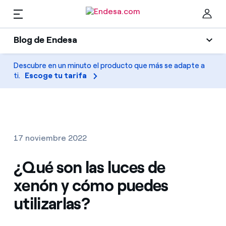
ES
Blog de Endesa
Hogares
Blog de Endesa
Descubre en un minuto el producto que más se adapte a
Cer
ti.
Escoge tu tarifa
Luz
Luz y gas
Climatización
Servicios
Gas
17 noviembre 2022
Movilidad
Movilidad
¿Qué son las luces de
Encuentra la tarifa que más te conviene
Solar
xenón y cómo puedes
Compara nuestras tarifas de empresa y ahorra
PARA TI
utilizarlas?
Electrodomésticos
Por cada kWh que ahorres, te descontamos otro
Solar
Empresas