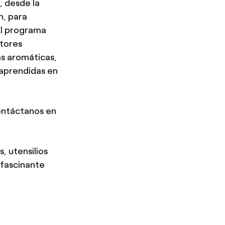
 desde la
n, para
El programa
ctores
as aromáticas,
 aprendidas en
ontáctanos en
, utensilios
 fascinante