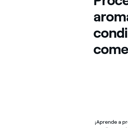
Proce
aromá
condi
comer
¡Aprende a pr