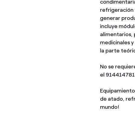
condimentari
refrigeración 
generar produ
incluye módul
alimentarios,
medicinales y
la parte teóri
No se requier
el 914414781 p
Equipamiento c
de atado, ref
mundo!