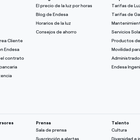
El precio de la luz por horas
Tarifas de L
Blog de Endesa
Tarifas de G
Horarios de la luz
Mantenimient
Consejos de ahorro
Servicios Sol
Área Cliente
Productos de
con Endesa
Movilidad pa
del contrato
Administrado
bancaria
Endesa Ingeni
tencia
ersores
Prensa
Talento
Sala de prensa
Cultura
Suscripción a alertas
Diversidad e i