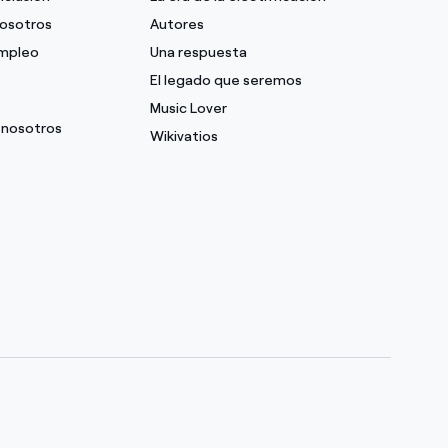
nosotros
Autores
empleo
Una respuesta
El legado que seremos
Music Lover
 nosotros
Wikivatios