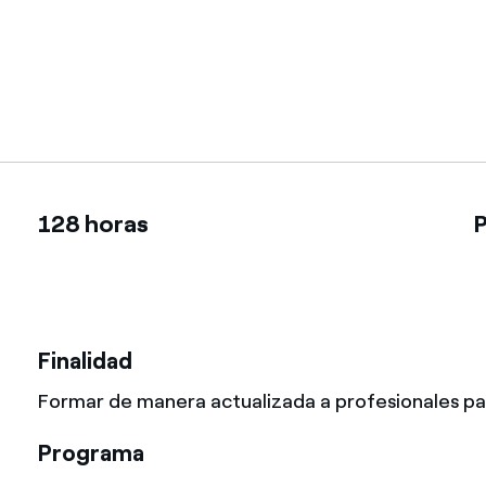
Ofertas para autónomos y Pymes
¿Gestionas varias comunidades de propietarios?
128 horas
P
Finalidad
Formar de manera actualizada a profesionales pa
Programa