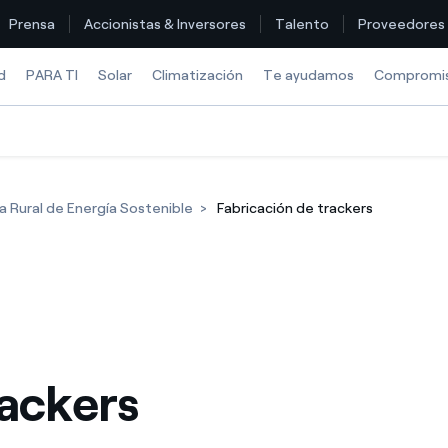
Prensa
Accionistas & Inversores
Talento
Proveedores
d
PARA TI
Solar
Climatización
Te ayudamos
Compromi
Encuentra la tarifa que más te conviene
a Rural de Energía Sostenible
Fabricación de trackers
Compara nuestras tarifas de empresa y ahorra
Por cada kWh que ahorres, te descontamos otro
¿Cómo ver mis facturas de Endesa?
¿Cómo cambiar el titular del contrato?
rackers
¿Has recibido una oferta para cambiar de compañía?