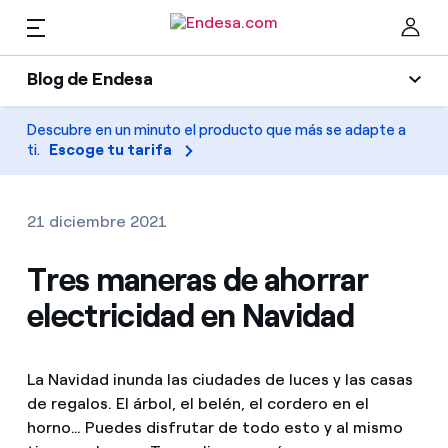
ES
Blog de Endesa
Hogares
Blog de Endesa
Descubre en un minuto el producto que más se adapte a
Cer
ti.
Escoge tu tarifa
Luz
Luz y gas
Climatización
21 diciembre 2021
Servicios
Gas
Tres maneras de ahorrar
electricidad en Navidad
Movilidad
Movilidad
Encuentra la tarifa que más te conviene
Solar
Compara nuestras tarifas de empresa y ahorra
PARA TI
La Navidad inunda las ciudades de luces y las casas
Electrodomésticos
de regalos. El árbol, el belén, el cordero en el
Por cada kWh que ahorres, te descontamos otro
horno… Puedes disfrutar de todo esto y al mismo
Solar
Empresas