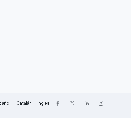
pañol
Catalán
Inglés