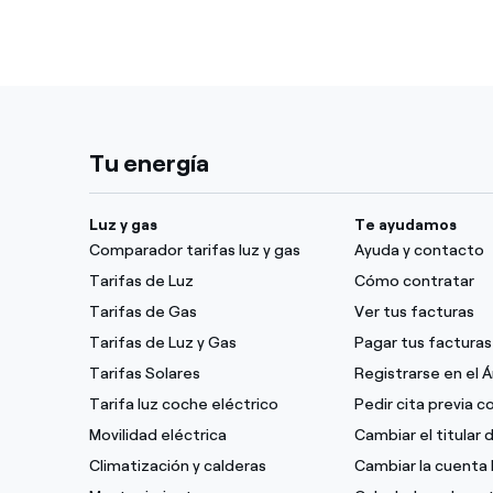
P6: 24:00h 
Tipo B, Tem
P1: 9:00h -
Tu energía
P2: 18:00h 
Luz y gas
Te ayudamos
P3: 8:00h -
Comparador tarifas luz y gas
Ayuda y contacto
P6: 24:00h 
Tarifas de Luz
Cómo contratar
Tarifas de Gas
Ver tus facturas
Tarifas de Luz y Gas
Pagar tus facturas
Tipo B.1, T
Tarifas Solares
Registrarse en el 
P3: 9:00h -
Tarifa luz coche eléctrico
Pedir cita previa 
Movilidad eléctrica
Cambiar el titular 
P4: 8:00h -
Climatización y calderas
Cambiar la cuenta 
P6: 24:00h 