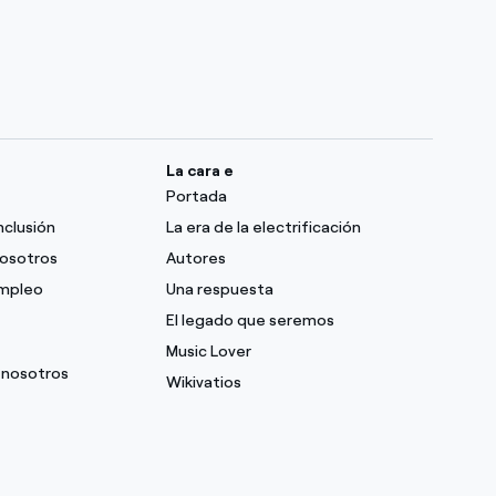
La cara e
Portada
nclusión
La era de la electrificación
nosotros
Autores
empleo
Una respuesta
El legado que seremos
Music Lover
 nosotros
Wikivatios