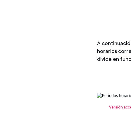
A continuació
horarios corr
divide en fun
Tipo A, Tem
Versión acc
P1: 9:00h -
P2: 8:00h -