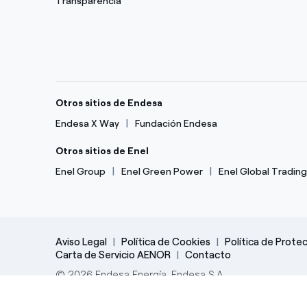
Transparencia
Otros sitios de Endesa
Endesa X Way
Fundación Endesa
Otros sitios de Enel
Enel Group
Enel Green Power
Enel Global Trading
Aviso Legal
Política de Cookies
Política de Prote
Carta de Servicio AENOR
Contacto
© 2026 Endesa Energía, Endesa S.A.