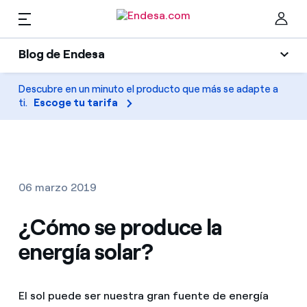
ES
Blog de Endesa
Hogares
Blog de Endesa
Descubre en un minuto el producto que más se adapte a
Cer
ti.
Escoge tu tarifa
Luz
Luz y gas
Climatización
Servicios
Gas
06 marzo 2019
Movilidad
Movilidad
¿Cómo se produce la
Encuentra la tarifa que más te conviene
Solar
energía solar?
Compara nuestras tarifas de empresa y ahorra
PARA TI
Electrodomésticos
Por cada kWh que ahorres, te descontamos otro
El sol puede ser nuestra gran fuente de energía
Solar
Empresas