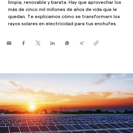
limpia, renovable y barata. Hay que aprovechar los
¿Cómo ver mis facturas de Endesa?
más de cinco mil millones de años de vida que le
Consejos de ahorro
Climatización
quedan. Te explicamos cómo se transformarn los
¿Cómo cambiar el titular del contrato?
rayos solares en electricidad para tus enchufes.
Otros
¿Has recibido una oferta para cambiar de
Te ayudamos
compañía?
Futuro
Ofertas para autónomos y Pymes
Horarios punta, llano y valle: qué son, cuándo aplican y 
Compromiso
¿Gestionas varias comunidades de propietarios?
Cita previa Endesa: cómo pedir, cambiar o anular tu cita
Blog
¿Qué es el consumo responsable?
Estafas telefónicas