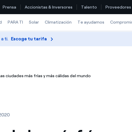
Prensa
Accionistas & Inversores
Talento
Proveedores
d
PARA TI
Solar
Climatización
Te ayudamos
Compromi
 ti.
Escoge tu tarifa
Encuentra la tarifa que más te conviene
Compara nuestras tarifas de empresa y ahorra
Las ciudades más frías y más cálidas del mundo
Por cada kWh que ahorres, te descontamos otro
¿Cómo ver mis facturas de Endesa?
¿Cómo cambiar el titular del contrato?
2020
¿Has recibido una oferta para cambiar de compañía?