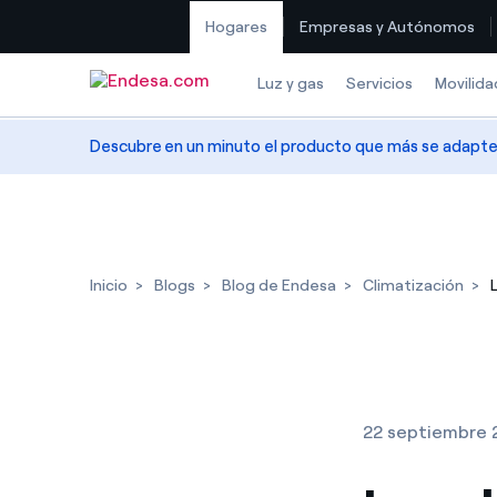
Hogares
Empresas y Autónomos
Saltar al contenido
Luz y gas
Servicios
Movilida
Descubre en un minuto el producto que más se adapte a
Inicio
Blogs
Blog de Endesa
Climatización
22 septiembre 