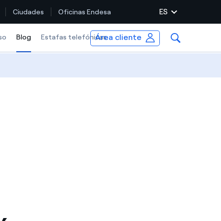
ES
Ciudades
Oficinas Endesa
Área cliente
so
Blog
Selected item
Estafas telefónicas