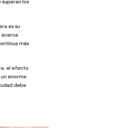
 superan los
era es su
e acerca
continua más
a, el efecto
n un enorme
 ciudad debe