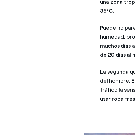
una zona trop
35ºC.
Puede no pare
humedad, prop
muchos días 
de 20 días al 
La segunda qu
del hombre. E
tráfico la sen
usar ropa fre