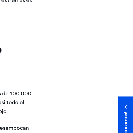
s extremas es
o
ás de 100.000
si todo el
ojo.
¡Te asesoramos!
¡Te asesoramos!
i desembocan