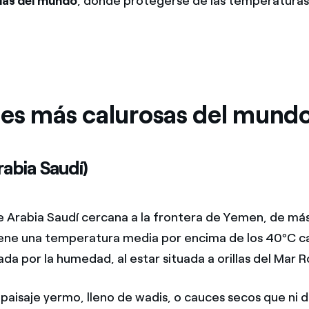
rías del mundo
, donde protegerse de las temperatura
es más calurosas del mund
Arabia Saudí)
e Arabia Saudí cercana a la frontera de Yemen, de m
iene una temperatura media por encima de los 40ºC ca
a por la humedad, al estar situada a orillas del Mar R
 paisaje yermo, lleno de wadis, o cauces secos que n