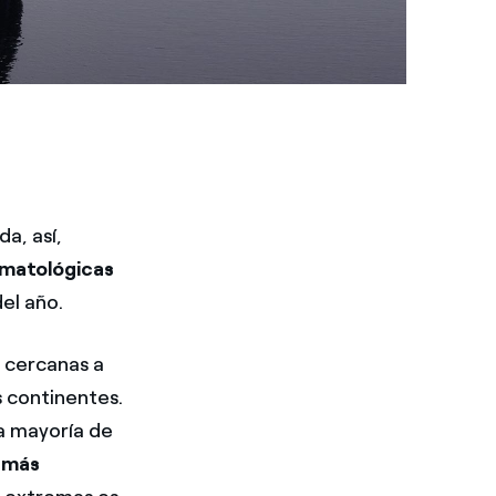
a, así,
imatológicas
el año.
r cercanas a
s continentes.
la mayoría de
s
más