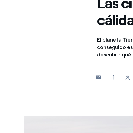
Las c
cálid
El planeta Tie
conseguido est
descubrir qué 