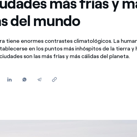
iudades más frías y m
Ofertas para autónomos y Pymes
as del mundo
¿Gestionas varias comunidades de propietarios?
rra tiene enormes contrastes climatológicos. La huma
ablecerse en los puntos más inhóspitos de la tierra y
ciudades son las más frías y más cálidas del planeta.