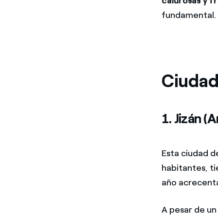
calurosas y f
fundamental.
Ciudad
1. Jizán (
Esta ciudad d
habitantes, t
año acrecentad
A pesar de un