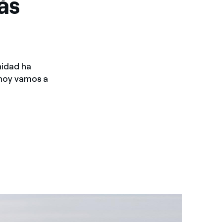
ás
nidad ha
 hoy vamos a