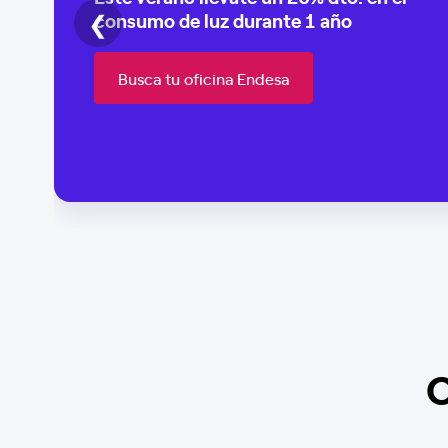
❮
consumo de
luz durante 1 año
Busca tu oficina Endesa
O