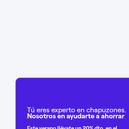
Tú eres experto en chapuzones.
Nosotros en ayudarte a ahorrar
Este verano llévate un
20% dto
. en el