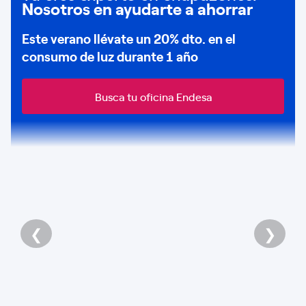
Nosotros en ayudarte a ahorrar
Este verano llévate un
20% dto
. en el
consumo de
luz durante 1 año
Busca tu oficina Endesa
❮
❯