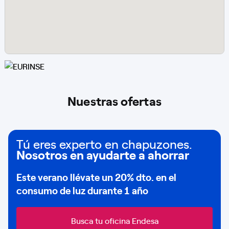
Nuestras ofertas
Tú eres experto en chapuzones.
Nosotros en ayudarte a ahorrar
Este verano llévate un
20% dto
. en el
consumo de
luz durante 1 año
Busca tu oficina Endesa