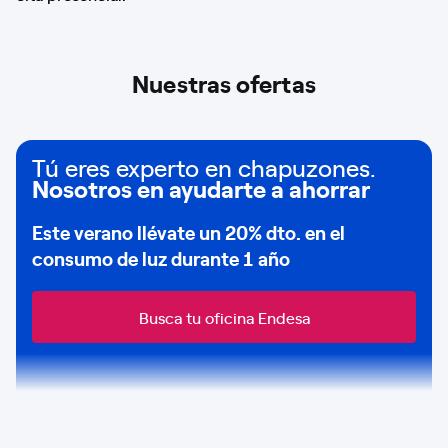
Nuestras ofertas
Tú eres experto en chapuzones.
Nosotros en ayudarte a ahorrar
Este verano llévate un
20% dto
. en el
consumo de
luz durante 1 año
Busca tu oficina Endesa