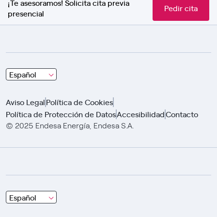
¡Te asesoramos! Solicita cita previa
Pedir cita
presencial
Choose
Español
and
click
Aviso Legal
Política de Cookies
using
Política de Protección de Datos
Accesibilidad
Contacto
arrows
© 2025 Endesa Energía, Endesa S.A.
Choose
Español
and