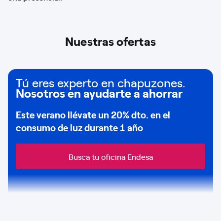
Nuestras ofertas
Tú eres experto en chapuzones.
Nosotros en ayudarte a ahorrar
Este verano llévate un
20% dto
. en el
consumo de
luz durante 1 año
Busca tu oficina Endesa