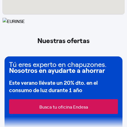
Nuestras ofertas
Tú eres experto en chapuzones.
Nosotros en ayudarte a ahorrar
Este verano llévate un
20% dto
. en el
consumo de
luz durante 1 año
Busca tu oficina Endesa