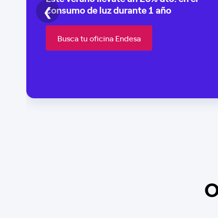
❮
consumo de
luz durante 1 año
Busca tu oficina Endesa
O