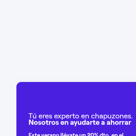
Tú eres experto en chapuzones.
Nosotros en ayudarte a ahorrar
Este verano llévate un
20% dto
. en el