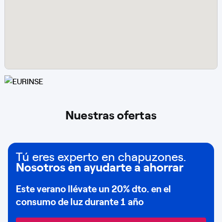
Nuestras ofertas
Tú eres experto en chapuzones.
Nosotros en ayudarte a ahorrar
Este verano llévate un
20% dto
. en el
consumo de
luz durante 1 año