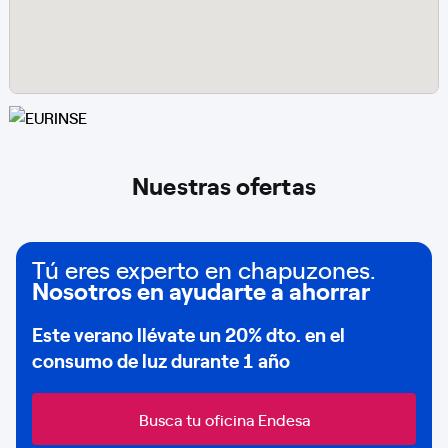
Nuestras ofertas
Tú eres experto en chapuzones.
Nosotros en ayudarte a ahorrar
Este verano llévate un
20% dto
. en el
consumo de
luz durante 1 año
Busca tu oficina Endesa