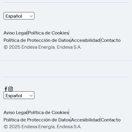
Choose
Español
and
click
Aviso Legal
Política de Cookies
using
Política de Protección de Datos
Accesibilidad
Contacto
arrows
© 2025 Endesa Energía, Endesa S.A.
Choose
Español
and
click
Aviso Legal
Política de Cookies
using
Política de Protección de Datos
Accesibilidad
Contacto
arrows
© 2025 Endesa Energía, Endesa S.A.