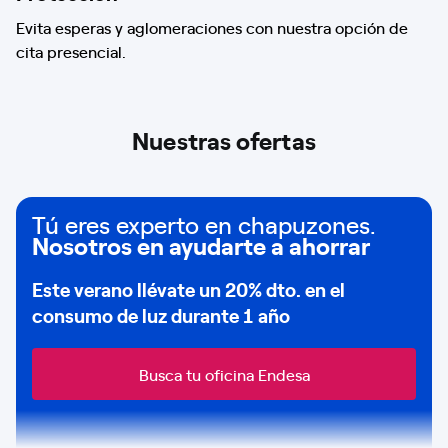
Evita esperas y aglomeraciones con nuestra opción de
cita presencial.
Nuestras ofertas
Tú eres experto en chapuzones.
Nosotros en ayudarte a ahorrar
Este verano llévate un
20% dto
. en el
consumo de
luz durante 1 año
Busca tu oficina Endesa