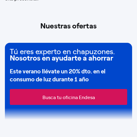
Nuestras ofertas
Tú eres experto en chapuzones.
Nosotros en ayudarte a ahorrar
Este verano llévate un
20% dto
. en el
consumo de
luz durante 1 año
Busca tu oficina Endesa